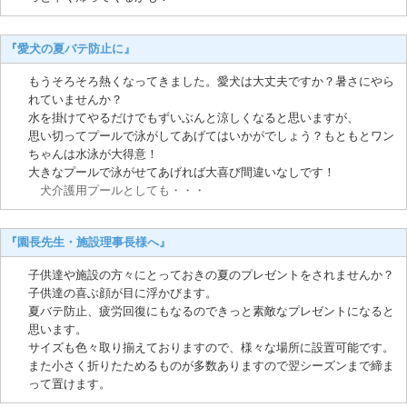
『愛犬の夏バテ防止に』
もうそろそろ熱くなってきました。愛犬は大丈夫ですか？暑さにやら
れていませんか？
水を掛けてやるだけでもずいぶんと涼しくなると思いますが、
思い切ってプールで泳がしてあげてはいかがでしょう？もともとワン
ちゃんは水泳が大得意！
大きなプールで泳がせてあげれば大喜び間違いなしです！
犬介護用プールとしても・・・
『園長先生・施設理事長様へ』
子供達や施設の方々にとっておきの夏のプレゼントをされませんか？
子供達の喜ぶ顔が目に浮かびます。
夏バテ防止、疲労回復にもなるのできっと素敵なプレゼントになると
思います。
サイズも色々取り揃えておりますので、様々な場所に設置可能です。
また小さく折りたためるものが多数ありますので翌シーズンまで締ま
って置けます。