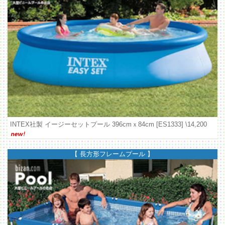
INTEX社製 イージーセットプール 396cmｘ84cm [ES1333]
\14,200
【 長方形フレームプール 】