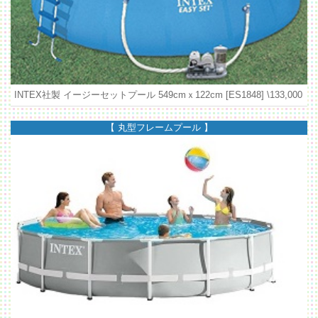
INTEX社製 イージーセットプール 549cmｘ122cm [ES1848]
\133,000
【 丸型フレームプール 】