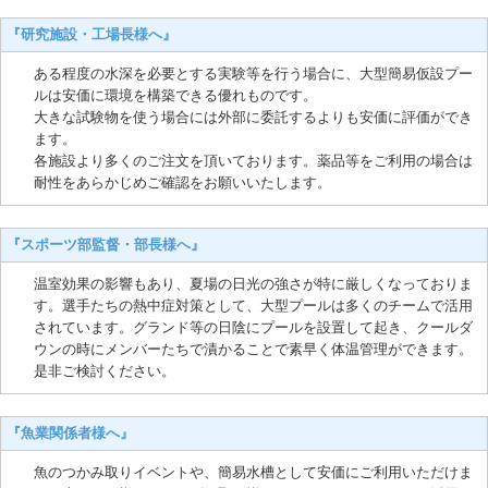
『研究施設・工場長様へ』
ある程度の水深を必要とする実験等を行う場合に、大型簡易仮設プー
ルは安価に環境を構築できる優れものです。
大きな試験物を使う場合には外部に委託するよりも安価に評価ができ
ます。
各施設より多くのご注文を頂いております。薬品等をご利用の場合は
耐性をあらかじめご確認をお願いいたします。
『スポーツ部監督・部長様へ』
温室効果の影響もあり、夏場の日光の強さが特に厳しくなっておりま
す。選手たちの熱中症対策として、大型プールは多くのチームで活用
されています。グランド等の日陰にプールを設置して起き、クールダ
ウンの時にメンバーたちで漬かることで素早く体温管理ができます。
是非ご検討ください。
『魚業関係者様へ』
魚のつかみ取りイベントや、簡易水槽として安価にご利用いただけま