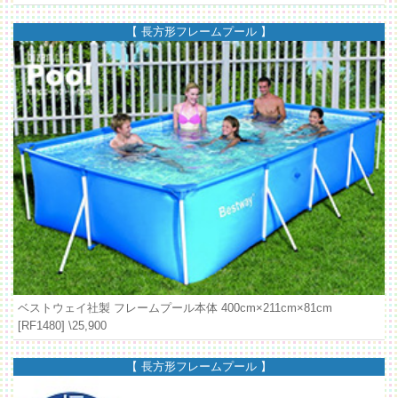
【 長方形フレームプール 】
ベストウェイ社製 フレームプール本体 400cm×211cm×81cm
[RF1480]
\25,900
【 長方形フレームプール 】