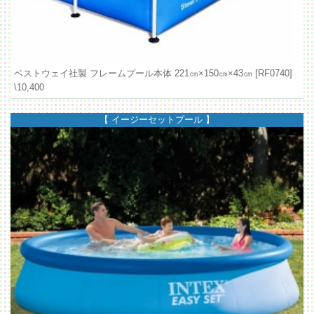
ベストウェイ社製 フレームプール本体 221㎝×150㎝×43㎝ [RF0740]
\10,400
【 イージーセットプール 】