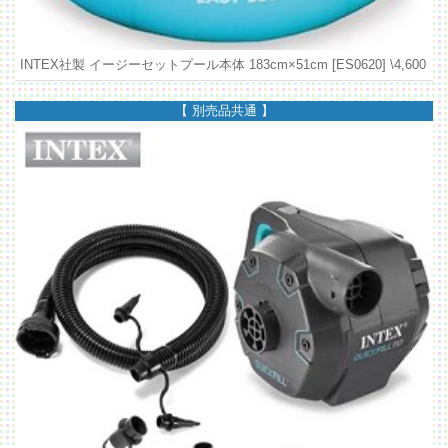
INTEX社製 イージーセットプール本体 183cm×51cm [ES0620]
\4,600
【 別売品共通 】