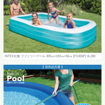
INTEX社製 ファミリープール 305㎝×183㎝×56㎝ [FS305P]
\6,200
【 別売品共通 】