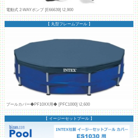
電動式 2-WAYポンプ [E66639]
\2,900
【 丸型フレームプール 】
プールカバー◆PF10XX用◆ [PFC1000]
\2,600
【 イージーセットプール 】