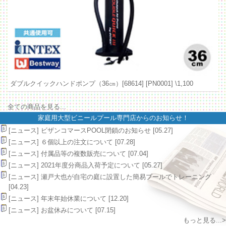
ダブルクイックハンドポンプ（36㎝）[68614] [PN0001]
\1,100
全ての商品を見る...
家庭用大型ビニールプール専門店
からのお知らせ！
[ニュース] ビザンコマースPOOL閉鎖のお知らせ [05.27]
[ニュース] ６個以上の注文について [07.28]
[ニュース] 付属品等の複数販売について [07.04]
[ニュース] 2021年度分商品入荷予定について [05.27]
[ニュース] 瀬戸大也が自宅の庭に設置した簡易プールでトレーニング
[04.23]
[ニュース] 年末年始休業について [12.20]
[ニュース] お盆休みについて [07.15]
もっと見る...>