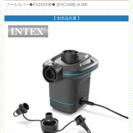
プールカバー◆ES15XX用◆ [ESC1500]
\4,000
【 別売品共通 】