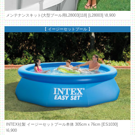
メンテナンスキット(大型プール用L28003[118] [L28003]
\8,900
【 イージーセットプール 】
INTEX社製 イージーセットプール本体 305cmｘ76cm [ES1030]
\6,900