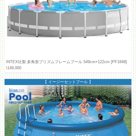
INTEX社製 多角形プリズムフレームプール 549cm×122cm [PF1848]
\149,000
【 イージーセットプール 】