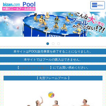
MENU
本サイトはPOOL販売事業を終了することになりました。
本サイトではプールの購入はできません、
【
おおきなプール屋さん
】にてお買い求めください。
【 丸型フレームプール 】