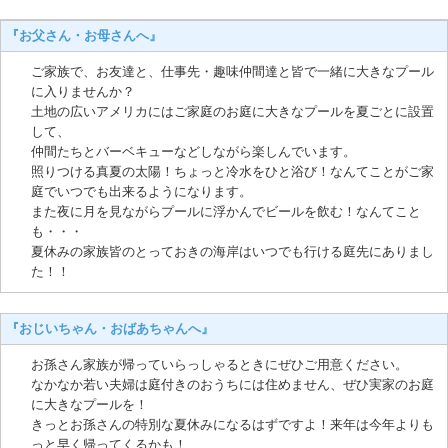
『お父さん・お母さんへ』
ご家族で、お友達と、仕事先・趣味仲間達と皆で一緒に大きなプール
に入りませんか？
土地の広いアメリカにはご家庭のお庭に大きなプールを夏ごとに設置
して、
仲間たちとバーベキューなどしながら楽しんでいます。
照りつける真夏の太陽！ちょっと冷水をひと浴び！なんてことがご家
庭でいつでも出来るようになります。
また夜に月を見ながらプールに浮かんでビールを飲む！なんてこと
も・・・
夏休みの家族皆のとっておきの海岸はいつでも行ける庭先にありまし
た！！
『おじいちゃん・おばあちゃんへ』
お孫さん家族が帰っていらっしゃるときにぜひご用意ください。
なかなか若い夫婦は庭付きのおうちには住めません、ぜひ実家のお庭
に大きなプールを！
きっとお孫さんの特別な夏休みになるはずですよ！来年は今年よりも
っと早く帰ってくるかも！