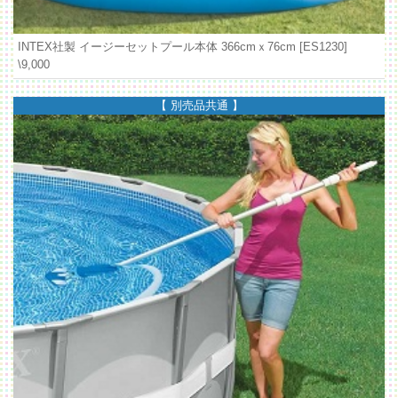
INTEX社製 イージーセットプール本体 366cmｘ76cm [ES1230]
\9,000
【 別売品共通 】