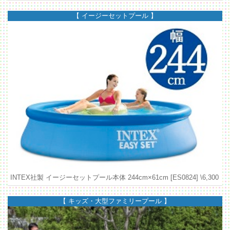
【 イージーセットプール 】
INTEX社製 イージーセットプール本体 244cm×61cm [ES0824]
\6,300
【 キッズ・大型ファミリープール 】