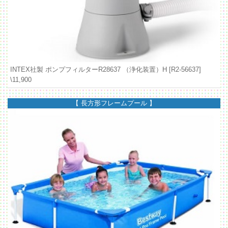
INTEX社製 ポンプフィルターR28637 （浄化装置）H [R2-56637]
\11,900
【 長方形フレームプール 】