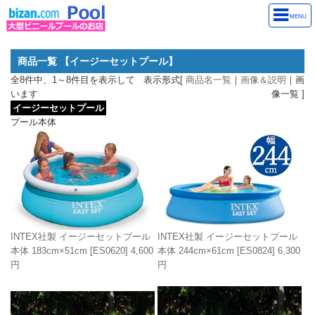
MENU
商品一覧 【イージーセットプール】
全8件中、1～8件目を表示して
表示形式[
商品名一覧
｜
画像＆説明
｜画
います
像一覧 ]
イージーセットプール
プール本体
INTEX社製 イージーセットプール
INTEX社製 イージーセットプール
本体 244cm×61cm
[ES0824]
6,300
本体 183cm×51cm
[ES0620]
4,600
円
円