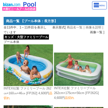
MENU
商品一覧 【プール本体：長方形】
全11件中、1～11件目を表示し
表示形式[
商品名一覧
｜
画像＆説明
｜
ています
画像一覧 ]
キッズ・大型ファミリープール
プール本体
INTEX社製 ファミリープール
INTEX社製 ファミリープール 262
262cm×175cm×56cm
[FP262G]
㎝×160㎝×46㎝
[FP262]
4,600円
品
4,600円
品切れ
切れ