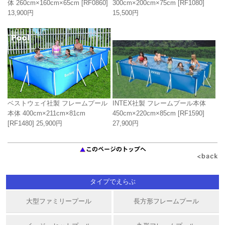
体 260cm×160cm×65cm
[RF0860]
300cm×200cm×75cm
[RF1080]
13,900円
15,500円
INTEX社製 フレームプール本体
ベストウェイ社製 フレームプール
450cm×220cm×85cm
[RF1590]
本体 400cm×211cm×81cm
27,900円
[RF1480]
25,900円
タイプでえらぶ
大型ファミリープール
長方形フレームプール