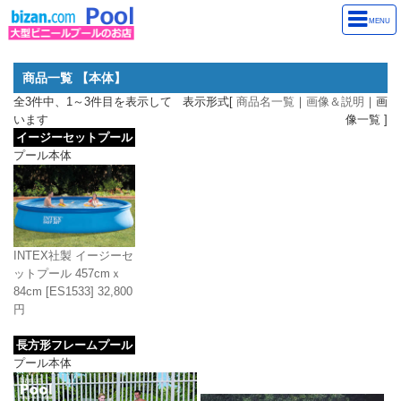
MENU
商品一覧 【本体】
全3件中、1～3件目を表示して
表示形式[
商品名一覧
｜
画像＆説明
｜画
います
像一覧 ]
イージーセットプール
プール本体
INTEX社製 イージーセ
ットプール 457cmｘ
84cm
[ES1533]
32,800
円
長方形フレームプール
プール本体