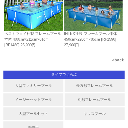
INTEX社製 フレームプール本体
ベストウェイ社製 フレームプール
450cm×220cm×85cm
[RF1590]
本体 400cm×211cm×81cm
27,900円
[RF1480]
25,900円
タイプでえらぶ
大型ファミリープール
長方形フレームプール
イージーセットプール
丸形フレームプール
大型プールセット
キッズプール
別売品