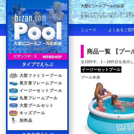
大型ビニールプールのお店
ビザンコマースプールでは、大人も楽し
型 滑り台など自宅の 屋上 ベランダで
ニュース
よくあるご質
商品一覧 【プー
全18件中、1～18件目を表示
タイプでえらぶ
イージーセットプール
大型ファミリープール
プール本体
長方形フレームプール
イージーセットプール
丸形フレームプール
大型プールセット
キッズプール
別売品