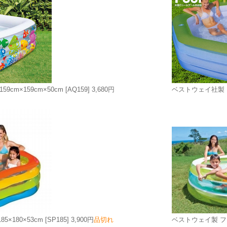
9cm×159cm×50cm
[AQ159]
3,680円
ベストウェイ社製 フ
5×180×53cm
[SP185]
3,900円
品切れ
ベストウェイ製 ファ