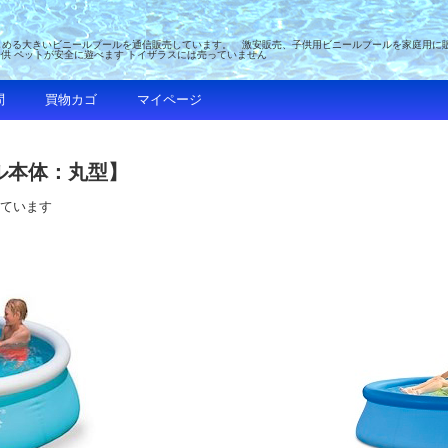
める大きいビニールプールを通信販売しています。 激安販売、子供用ビニールプールを家庭用に販売 
子供 ペットが安全に遊べます トイザラスには売っていません
問
買物カゴ
マイページ
ル本体：丸型】
しています