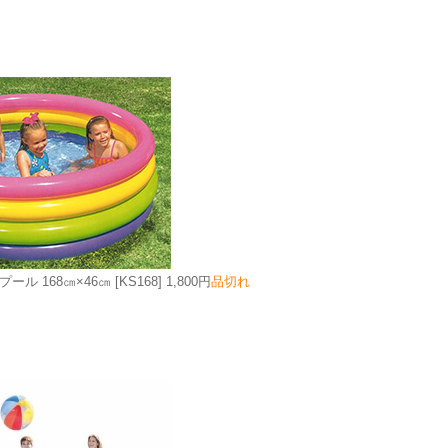
プール 168㎝×46㎝
[KS168]
1,800円
品切れ