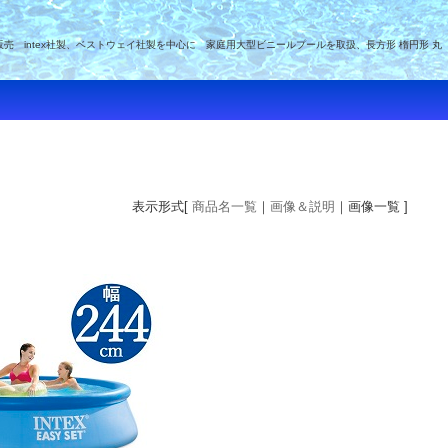
intex社製、ベストウェイ社製を中心に 家庭用大型ビニールプールを取扱、長方形 楕円形 丸
表示形式[
商品名一覧
｜
画像＆説明
｜画像一覧 ]