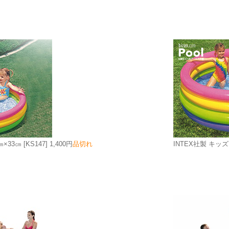
㎝×33㎝
[KS147]
1,400円
品切れ
INTEX社製 キッズ