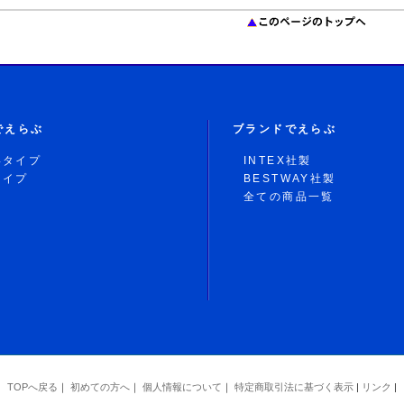
でえらぶ
ブランドでえらぶ
形タイプ
INTEX社製
タイプ
BESTWAY社製
全ての商品一覧
TOPへ戻る
｜
初めての方へ
｜
個人情報について
｜
特定商取引法に基づく表示
|
リンク
|