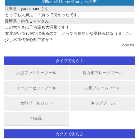
399cm×211cm×81cm
』への声!
兵庫県 yannchannさん
とっても大満足！！買って良かったです。
長崎県 ゆうこママさん
この大きさに子供達も大満足です！
友達がいつも遊びに来るので、とっても賑やかな夏休みになりました。
少し水道代が心配ですが？
タイプでえらぶ
大型ファミリープール
長方形フレームプール
イージーセットプール
丸形フレームプール
大型プールセット
キッズプール
別売品
カタチでえらぶ