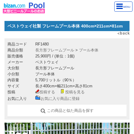
MENU
ベストウェイ社製 フレームプール本体 400cm×211cm×81cm
商品コード
RF1480
商品分類
長方形フレームプール
>
プール本体
販売価格
25,900円
/ (単位：1個)
メーカー
ベストウェイ
大分類
長方形フレームプール
小分類
プール本体
内容量
5,700リットル（90％）
サイズ
長さ400cm×幅211cm×高さ81cm
投稿
投稿する
投稿を見る
お気に入り
お気に入り商品に登録
この商品と似た商品を探す