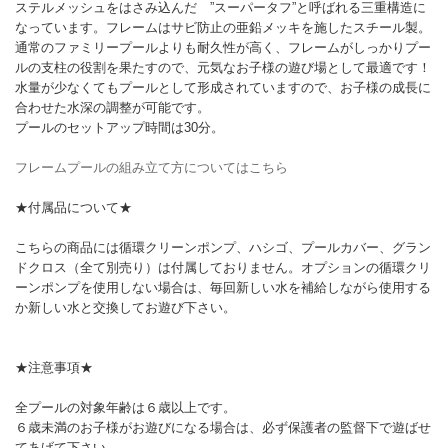
ステルメッシュをはさみ込んだ ”スーパータフ”と呼ばれる三重構造に
なっています。フレームはサビ防止の亜鉛メッキを施したスチール製。
通常のファミリープールよりも耐久性が高く、フレームがしっかりプー
ルの支柱の役割を果たすので、元気なお子様の遊び場として最適です！
水量が少なくてもプールとして形成されていますので、お子様の成長に
合わせた水深の調整が可能です。
プールのセットアップ時間は30分。
フレームプールの組み立て方についてはこちら
★付属品について★
こちらの商品には循環クリーンポンプ、ハシゴ、プールカバー、グラン
ドクロス（全て別売り）は付属しておりません。オプションの循環クリ
ーンポンプを使用しない場合は、毎回新しい水を補給しながら使用する
か新しい水と交換してお遊び下さい。
★注意事項★
全プールの対象年齢は６歳以上です。
６歳未満のお子様がお遊びになる場合は、必ず保護者の監督下で遊ばせ
てあげて下さい。