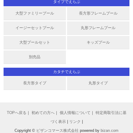
タイプでえらぶ
大型ファミリープール
長方形フレームプール
イージーセットプール
丸形フレームプール
大型プールセット
キッズプール
別売品
カタチでえらぶ
長方形タイプ
丸形タイプ
TOPへ戻る
｜
初めての方へ
｜
個人情報について
｜
特定商取引法に基
づく表示
|
リンク
|
Copyright ©
ビザンコマース株式会社
powered by
bizan
.com