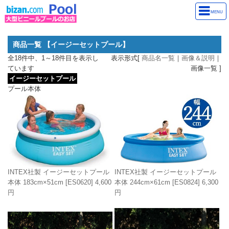
MENU
商品一覧 【イージーセットプール】
全18件中、1～18件目を表示し
表示形式[
商品名一覧
｜
画像＆説明
｜
ています
画像一覧 ]
イージーセットプール
プール本体
INTEX社製 イージーセットプール
INTEX社製 イージーセットプール
本体 244cm×61cm
[ES0824]
6,300
本体 183cm×51cm
[ES0620]
4,600
円
円