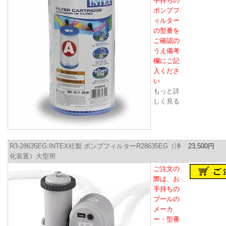
手持ちの
ポンプフ
ィルター
の型番を
ご確認の
うえ備考
欄にご記
入くださ
い
もっと詳
しく見る
R3-28635EG:INTEX社製 ポンプフィルターR28635EG（浄
23,500円
化装置）大型用
ご注文の
際は、お
手持ちの
プールの
メーカ
ー・型番