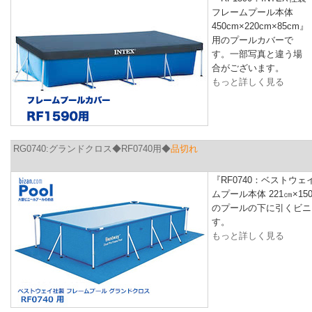
フレームプール本体
450cm×220cm×85cm』
用のプールカバーで
す。一部写真と違う場
合がございます。
もっと詳しく見る
RG0740:グランドクロス◆RF0740用◆
品切れ
『RF0740：ベストウェ
ムプール本体 221㎝×15
のプールの下に引くビニ
す。
もっと詳しく見る