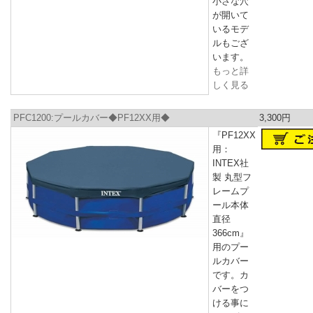
小さな穴
が開いて
いるモデ
ルもござ
います。
もっと詳
しく見る
PFC1200:プールカバー◆PF12XX用◆
3,300円
『PF12XX
用：
INTEX社
製 丸型フ
レームプ
ール本体
直径
366cm』
用のプー
ルカバー
です。カ
バーをつ
ける事に