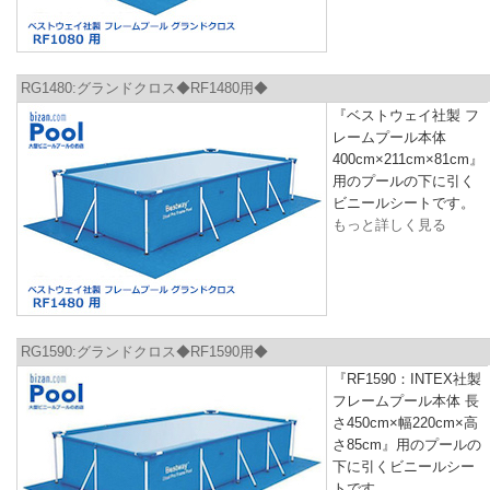
RG1480:グランドクロス◆RF1480用◆
『ベストウェイ社製 フ
レームプール本体
400cm×211cm×81cm』
用のプールの下に引く
ビニールシートです。
もっと詳しく見る
RG1590:グランドクロス◆RF1590用◆
『RF1590：INTEX社製
フレームプール本体 長
さ450cm×幅220cm×高
さ85cm』用のプールの
下に引くビニールシー
トです。