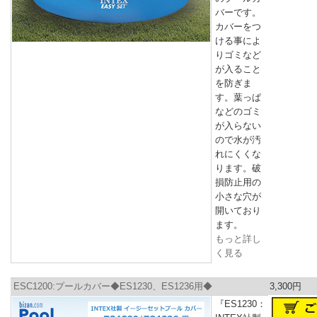
バーです。
カバーをつ
ける事によ
りゴミなど
が入ること
を防ぎま
す。葉っぱ
などのゴミ
が入らない
ので水が汚
れにくくな
ります。破
損防止用の
小さな穴が
開いており
ます。
もっと詳し
く見る
ESC1200:プールカバー◆ES1230、ES1236用◆
3,300円
『ES1230：