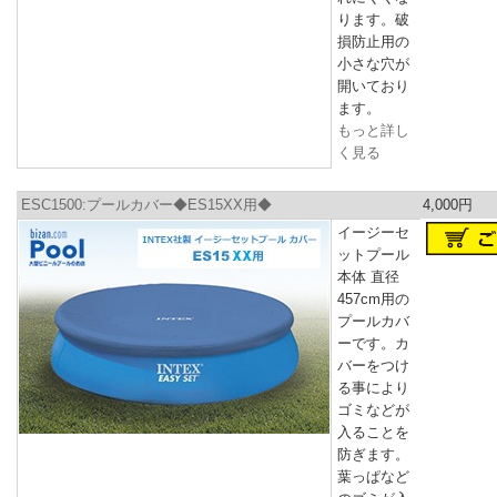
ります。破
損防止用の
小さな穴が
開いており
ます。
もっと詳し
く見る
ESC1500:プールカバー◆ES15XX用◆
4,000円
イージーセ
ットプール
本体 直径
457cm用の
プールカバ
ーです。カ
バーをつけ
る事により
ゴミなどが
入ることを
防ぎます。
葉っぱなど