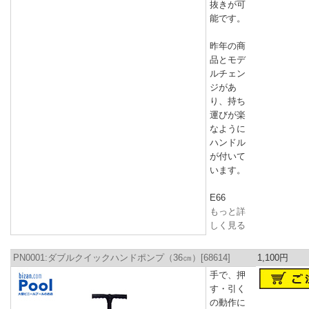
抜きが可
能です。
昨年の商
品とモデ
ルチェン
ジがあ
り、持ち
運びが楽
なように
ハンドル
が付いて
います。
E66
もっと詳
しく見る
PN0001:ダブルクイックハンドポンプ（36㎝）[68614]
1,100円
手で、押
す・引く
の動作に