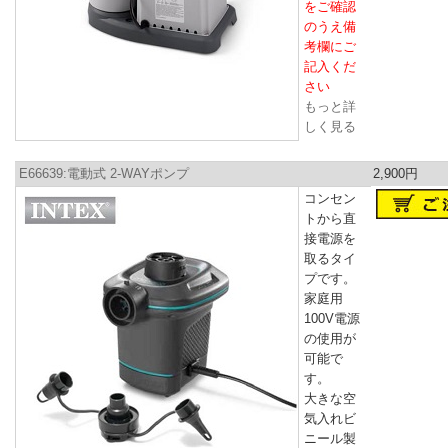
をご確認
のうえ備
考欄にご
記入くだ
さい
もっと詳
しく見る
E66639:電動式 2-WAYポンプ
2,900円
コンセン
トから直
接電源を
取るタイ
プです。
家庭用
100V電源
の使用が
可能で
す。
大きな空
気入れビ
ニール製