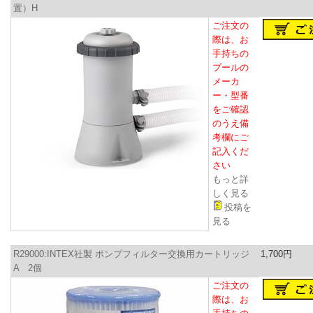
置）H
ご注文の
際は、お
手持ちの
プールの
メーカ
ー・型番
をご確認
のうえ備
考欄にご
記入くだ
さい
もっと詳
しく見る
投稿を
見る
R29000:INTEX社製 ポンプフィルター交換用カートリッジ
1,700円
A 2個
ご注文の
際は、お