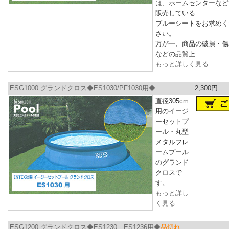
は、ホームセンターなど
販売している
ブルーシートをお求めく
さい。
万が一、商品の破損・傷
などの品質上
もっと詳しく見る
ESG1000:グランドクロス◆ES1030/PF1030用◆
2,300円
直径305cm
用のイージ
ーセットプ
ール・丸型
メタルフレ
ームプール
のグランド
クロスで
す。
もっと詳し
く見る
ESG1200:グランドクロス◆ES1230、ES1236用◆
品切れ