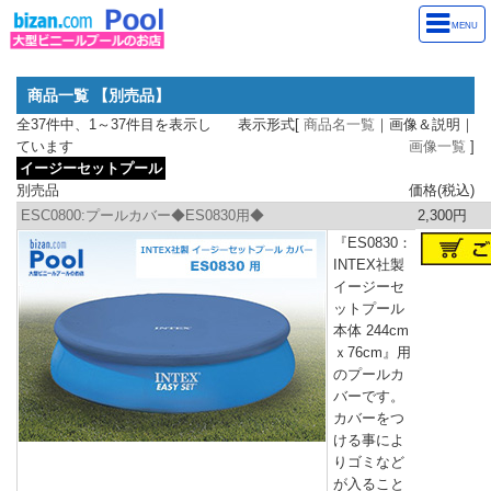
MENU
商品一覧 【別売品】
全37件中、1～37件目を表示し
表示形式[
商品名一覧
｜画像＆説明｜
ています
画像一覧
]
イージーセットプール
別売品
価格(税込)
ESC0800:プールカバー◆ES0830用◆
2,300円
『ES0830：
INTEX社製
イージーセ
ットプール
本体 244cm
ｘ76cm』用
のプールカ
バーです。
カバーをつ
ける事によ
りゴミなど
が入ること