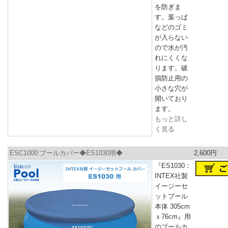
を防ぎま
す。葉っぱ
などのゴミ
が入らない
ので水が汚
れにくくな
ります。破
損防止用の
小さな穴が
開いており
ます。
もっと詳し
く見る
ESC1000:プールカバー◆ES1030用◆
2,600円
『ES1030：
INTEX社製
イージーセ
ットプール
本体 305cm
ｘ76cm』用
のプールカ