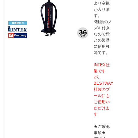
より空気
が入りま
す。
3種類のノ
ズル付き
なので殆
どの製品
に使用可
能です。
INTEX社
製です
が、
BESTWAY
社製のプ
ールにも
ご使用い
ただけま
す
★ご確認
事項★