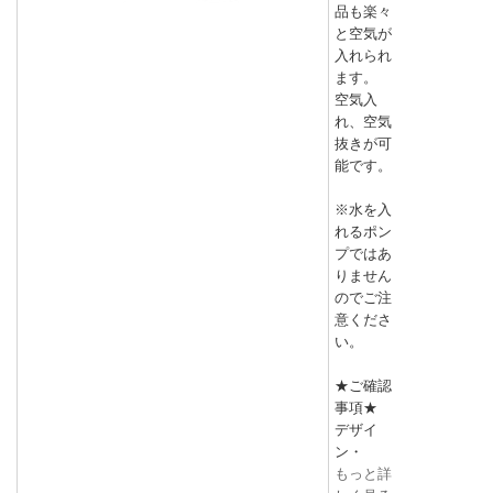
品も楽々
と空気が
入れられ
ます。
空気入
れ、空気
抜きが可
能です。
※水を入
れるポン
プではあ
りません
のでご注
意くださ
い。
★ご確認
事項★
デザイ
ン・
もっと詳