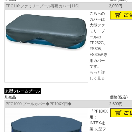
FPC116:ファミリープール専用カバー[116]
2,050円
こちらの
カバーは
大型ファ
ミリープ
ールの
FP262G、
FS305、
FS305P専
用カバー
です。
もっと詳
しく見る
丸型フレームプール
別売品
価格(税込)
PFC1000:プールカバー◆PF10XX用◆
2,600円
『PF10XX
用：
INTEX社
製 丸型フ