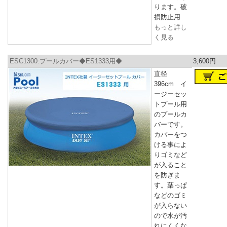
ります。破
損防止用
もっと詳し
く見る
ESC1300:プールカバー◆ES1333用◆
3,600円
直径
396cm イ
ージーセッ
トプール用
のプールカ
バーです。
カバーをつ
ける事によ
りゴミなど
が入ること
を防ぎま
す。葉っぱ
などのゴミ
が入らない
ので水が汚
れにくくな