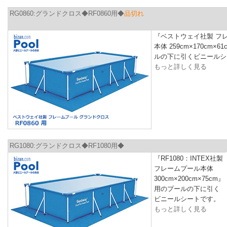
RG0860:グランドクロス◆RF0860用◆
品切れ
『ベストウェイ社製 フ
本体 259cm×170cm×
ルの下に引くビニールシ
もっと詳しく見る
RG1080:グランドクロス◆RF1080用◆
『RF1080：INTEX社製
フレームプール本体
300cm×200cm×75cm』
用のプールの下に引く
ビニールシートです。
もっと詳しく見る