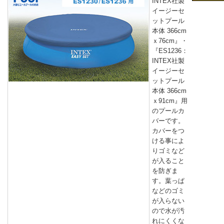
INTEX社製
イージーセ
ットプール
本体 366cm
ｘ76cm』・
『ES1236：
INTEX社製
イージーセ
ットプール
本体 366cm
ｘ91cm』用
のプールカ
バーです。
カバーをつ
ける事によ
りゴミなど
が入ること
を防ぎま
す。葉っぱ
などのゴミ
が入らない
ので水が汚
れにくくな