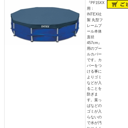
『PF15XX
用：
INTEX社
製 丸型フ
レームプ
ール本体
直径
457cm』
用のプー
ルカバー
です。カ
バーをつ
ける事に
よりゴミ
などが入
ることを
防ぎま
す。葉っ
ぱなどの
ゴミが入
らないの
で水が汚