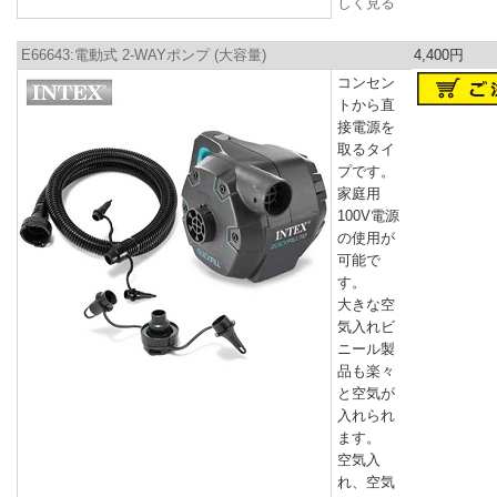
しく見る
E66643:電動式 2-WAYポンプ (大容量)
4,400円
コンセン
トから直
接電源を
取るタイ
プです。
家庭用
100V電源
の使用が
可能で
す。
大きな空
気入れビ
ニール製
品も楽々
と空気が
入れられ
ます。
空気入
れ、空気