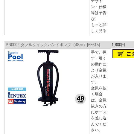
デザイ
ン・仕様
等は予告
な
もっと詳
しく見る
PN0002:ダブルクイックハンドポンプ（48㎝）[68615]
1,800円
手で、押
す・引く
の動作に
より空気
が入りま
す。
空気を抜
く場合
は、空気
抜きの方
にホース
を差し込
んでくだ
さい。