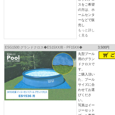
スをご希望
の方は、ホ
ームセンタ
ーなどで販
売し
もっと詳し
く見る
ESG1500:グランドクロス◆ES15XX用・PF15XX◆
3,500円
丸型プール
用のグラン
ドクロスで
す。
ご購入頂い
た、プール
サイズに合
わせてお選
びくださ
い。
写真はイー
ジーセット