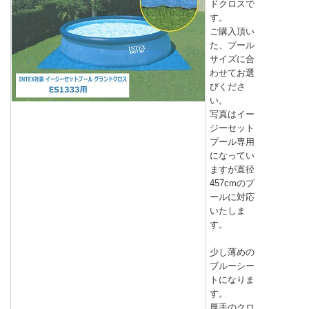
ドクロスで
す。
ご購入頂い
た、プール
サイズに合
わせてお選
びくださ
い。
写真はイー
ジーセット
プール専用
になってい
ますが直径
457cmのプ
ールに対応
いたしま
す。
少し薄めの
ブルーシー
トになりま
す。
厚手のクロ