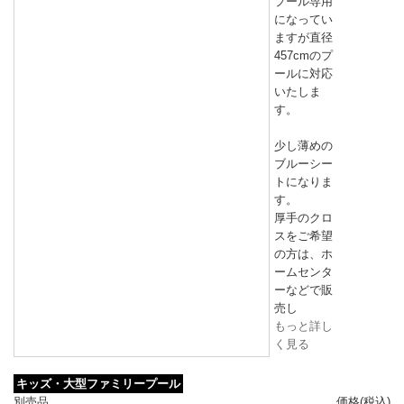
プール専用
になってい
ますが直径
457cmのプ
ールに対応
いたしま
す。
少し薄めの
ブルーシー
トになりま
す。
厚手のクロ
スをご希望
の方は、ホ
ームセンタ
ーなどで販
売し
もっと詳し
く見る
キッズ・大型ファミリープール
別売品
価格(税込)