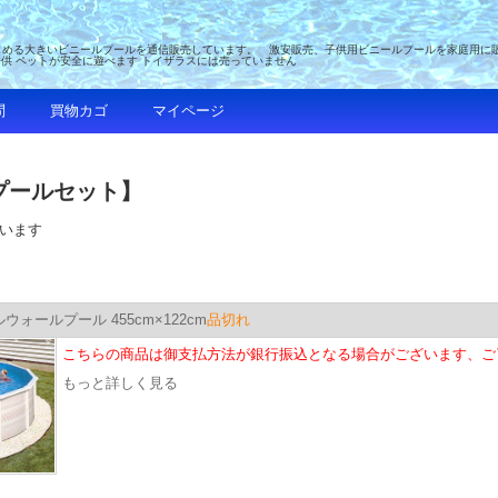
める大きいビニールプールを通信販売しています。 激安販売、子供用ビニールプールを家庭用に販売 
子供 ペットが安全に遊べます トイザラスには売っていません
問
買物カゴ
マイページ
プールセット】
ています
ウォールプール 455cm×122cm
品切れ
こちらの商品は御支払方法が銀行振込となる場合がございます、ご
もっと詳しく見る