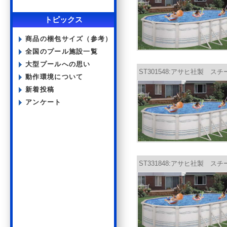
トピックス
商品の梱包サイズ（参考）
全国のプール施設一覧
大型プールへの思い
ST301548:アサヒ社製 スチー
動作環境について
新着投稿
アンケート
ST331848:アサヒ社製 スチー