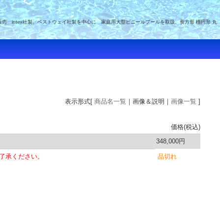
intex社製、ベストウェイ社製を中心に 家庭用大型ビニールプールを取扱、長方形 楕円形 丸
表示形式[
商品名一覧
｜画像＆説明｜
画像一覧
]
価格(税込)
348,000円
了承ください。
品切れ