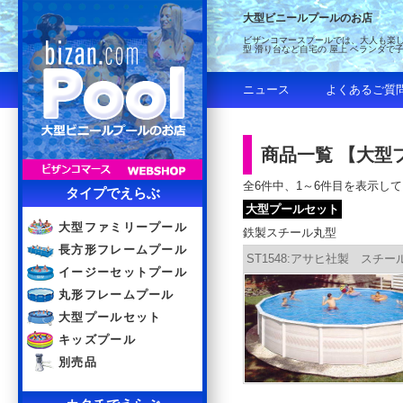
大型ビニールプールのお店
ビザンコマースプールでは、大人も楽し
型 滑り台など自宅の 屋上 ベランダで
ニュース
よくあるご質
商品一覧 【大型
全6件中、1～6件目を表示し
タイプでえらぶ
大型プールセット
大型ファミリープール
鉄製スチール丸型
長方形フレームプール
ST1548:アサヒ社製 スチール
イージーセットプール
丸形フレームプール
大型プールセット
キッズプール
別売品