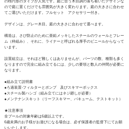
の楕円形のタイプが人気です。庭に合う木目調の落ち着いたデザインな
ので庭に置くだけでも雰囲気が大きく変わります。庭の大きさに合わせ
てご選びいただけます。フルセット アクセサリー付き。
デザインは、グレー木目。庭の大きさに合わせて選べます。
構造は、さび防止のために亜鉛メッキしたスチールのウォールとフレー
ム（枠組み）、それに、ライナーと呼ばれる厚手のビニールからなって
います。
設置組立は、それほど難しくはありませんが、パーツの数、種類も多く
なりますので完全に組み立てるには、少しの要領と数人の仲間が必要に
なります。
●組み立て説明書
●ろ過装置-フィルターとポンプ 及びスキマーボックス
●スチール製ハシゴ（組み立てにはネジ廻しが必要）
●メンテナンスキット（リーフスキマー、バキューム、テストキット）
★注意事項
全プールの対象年齢は6歳以上です。
6歳未満のお子様がお遊びになる場合は、必ず保護者の監督下にてお願
いいたします。