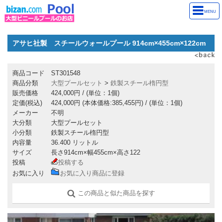
MENU
アサヒ社製 スチールウォールプール 914cm×455cm×122cm
商品コード
ST301548
商品分類
大型プールセット
>
鉄製スチール楕円型
販売価格
424,000円
/ (単位：1個)
定価(税込)
424,000円 (本体価格:385,455円) / (単位：1個)
メーカー
不明
大分類
大型プールセット
小分類
鉄製スチール楕円型
内容量
36.400 リットル
サイズ
長さ914cm×幅455cm×高さ122
投稿
投稿する
お気に入り
お気に入り商品に登録
この商品と似た商品を探す