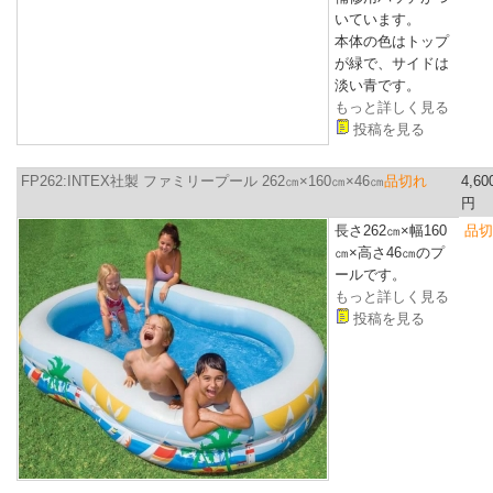
いています。
本体の色はトップ
が緑で、サイドは
淡い青です。
もっと詳しく見る
投稿を見る
FP262:INTEX社製 ファミリープール 262㎝×160㎝×46㎝
品切れ
4,60
円
長さ262㎝×幅160
品切
㎝×高さ46㎝
のプ
ールです。
もっと詳しく見る
投稿を見る