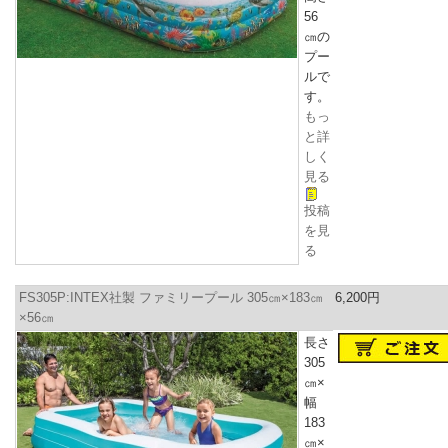
56
㎝
の
プー
ルで
す。
もっ
と詳
しく
見る
投稿
を見
る
FS305P:INTEX社製 ファミリープール 305㎝×183㎝
6,200円
×56㎝
長さ
305
㎝×
幅
183
㎝×