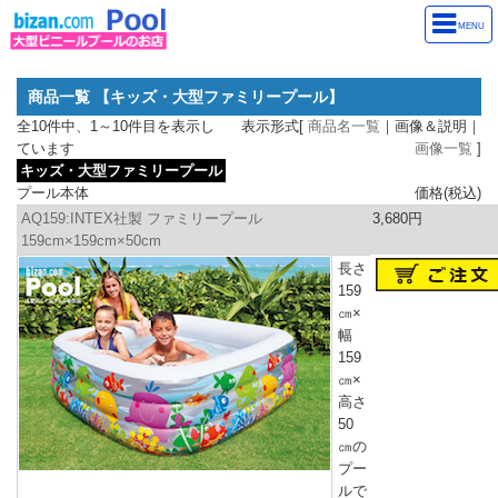
MENU
商品一覧 【キッズ・大型ファミリープール】
全10件中、1～10件目を表示し
表示形式[
商品名一覧
｜画像＆説明｜
ています
画像一覧
]
キッズ・大型ファミリープール
プール本体
価格(税込)
AQ159:INTEX社製 ファミリープール
3,680円
159cm×159cm×50cm
長さ
159
㎝×
幅
159
㎝×
高さ
50
㎝
の
プー
ルで