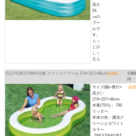
高さ
56
㎝
の
プー
ルで
す。
もっ
と詳
しく
見る
GL274:BESTWAY社製 ファミリープール 274×157×46cm
品切れ
3,80
円
サイズ(幅×奥行×
品切
高さ)：
274×157×46cm
水量(75%)： 790
リッター
本体の色：濃淡グ
リーンとホワイト
カラー
【BESTWAY製】