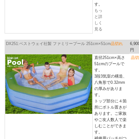
す。
もっ
と詳
しく
見る
DX251:ベストウェイ社製 ファミリープール 251cm×51cm
品切れ
6,90
円
直径251cm×高さ
品切
51cm
のプールで
す。
3段3気室の構造、
八角形で0.32mm
の厚みがありま
す。
トップ部分に４箇
所にボトル置きが
あります。ご家族
やご友人数人で楽
しむことができま
す。
補修用パッチがつ