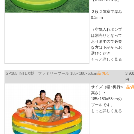
２段２気室で厚み
0.3mm
（空気入れポンプ
は別売りとなって
おりますので必要
な方は下記からお
選びくださ
もっと詳しく見る
SP185:INTEX製 ファミリープール 185×180×53cm
品切れ
3,90
円
サイズ（幅×奥行×
品切
高さ）：
185×180×53cmの
プールです。
もっと詳しく見る