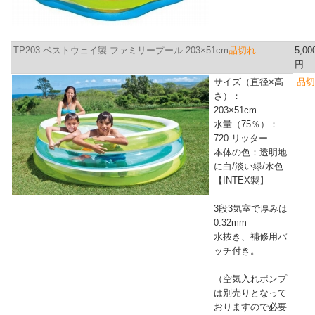
TP203:ベストウェイ製 ファミリープール 203×51cm
品切れ
5,00
円
サイズ（直径×高
品切
さ）：
203×51cm
水量（75％）：
720 リッター
本体の色：透明地
に白/淡い緑/水色
【INTEX製】
3段3気室で厚みは
0.32mm
水抜き、補修用パ
ッチ付き。
（空気入れポンプ
は別売りとなって
おりますので必要