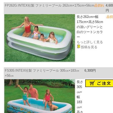
FP262G:INTEX社製 ファミリープール 262cm×175cm×56cm
品切れ
4,60
円
長さ262cm×幅
品切
175cm×高さ56cm
の淡いグリーンと
白のツートンカラ
ー
もっと詳しく見る
投稿を見る
FS305:INTEX社製 ファミリープール 305㎝×183㎝
6,300円
×56㎝
長さ
305
㎝×
幅
183
㎝×
高さ