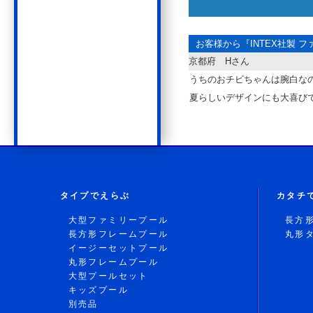
お客様から『
INTEX社製 フ
京都府 Hさん
うちのおチビちゃんは腕白な
夏らしいデザインにも大喜び
タイプでえらぶ
カタチ
大型ファミリープール
長方
長方形フレームプール
丸形
イージーセットプール
丸形フレームプール
大型プールセット
キッズプール
別売品