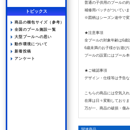
普通の子供用のプールの約
補修用パッチがついていま
トピックス
※図柄はシーズン途中で変
商品の梱包サイズ（参考）
全国のプール施設一覧
★注意事項
大型プールへの思い
全プールの対象年齢は6歳
動作環境について
6歳未満のお子様がお遊び
新着投稿
プールの設置にはプール本
アンケート
★ご確認事項
デザイン・仕様等は予告な
こちらの商品には空気入れ
在庫は日々変動しておりま
万が一、商品の破損・傷み
関連商品