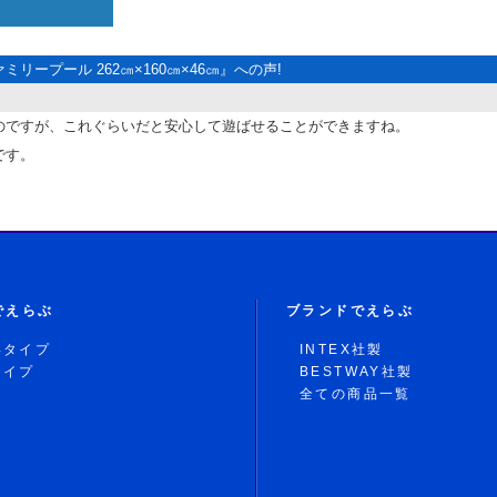
ァミリープール 262㎝×160㎝×46㎝
』への声!
のですが、これぐらいだと安心して遊ばせることができますね。
です。
でえらぶ
ブランドでえらぶ
形タイプ
INTEX社製
タイプ
BESTWAY社製
全ての商品一覧