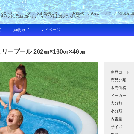
める大きいビニールプールを通信販売しています。 激安販売、子供用ビニールプールを家庭用に販売 
子供 ペットが安全に遊べます トイザラスには売っていません
問
買物カゴ
マイページ
ミリープール 262㎝×160㎝×46㎝
商品コード
商品分類
販売価格
メーカー
大分類
小分類
内容量
サイズ