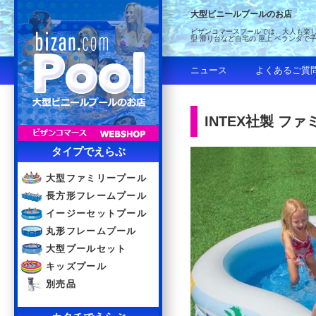
大型ビニールプールのお店
ビザンコマースプールでは、大人も楽し
型 滑り台など自宅の 屋上 ベランダで
ニュース
よくあるご質
INTEX社製 ファ
タイプでえらぶ
大型ファミリープール
長方形フレームプール
イージーセットプール
丸形フレームプール
大型プールセット
キッズプール
別売品