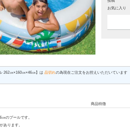
投稿
お気に入り
 262㎝×160㎝×46㎝】は
品切れ
の為現在ご注文をお控えいただいています
商品特徴
6㎝
のプールです。
みがあります。