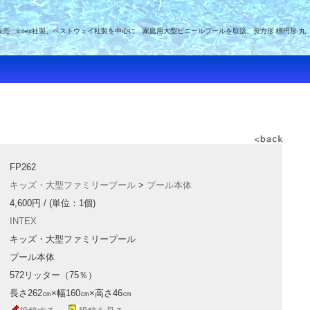
intex社製、ベストウェイ社製を中心に 家庭用大型ビニールプールを取扱、長方形 楕円形 丸
FP262
キッズ・大型ファミリープール
>
プール本体
4,600円
/ (単位：1個)
INTEX
キッズ・大型ファミリープール
プール本体
572リッター（75％）
長さ262㎝×幅160㎝×高さ46㎝