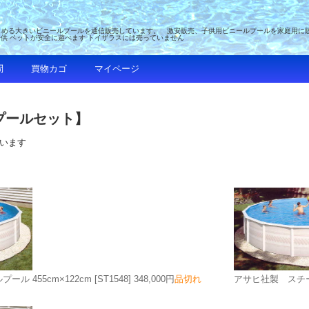
める大きいビニールプールを通信販売しています。 激安販売、子供用ビニールプールを家庭用に販売 
子供 ペットが安全に遊べます トイザラスには売っていません
問
買物カゴ
マイページ
プールセット】
ています
ル 455cm×122cm
[ST1548]
348,000円
品切れ
アサヒ社製 スチール