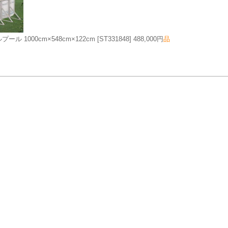
 1000cm×548cm×122cm
[ST331848]
488,000円
品