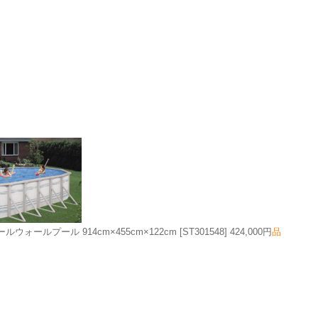
ウォールプール 914cm×455cm×122cm
[ST301548]
424,000円
品