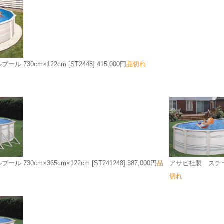
ル 730cm×122cm
[ST2448]
415,000円
品切れ
 730cm×365cm×122cm
[ST241248]
387,000円
品
アサヒ社製 スチール
切れ