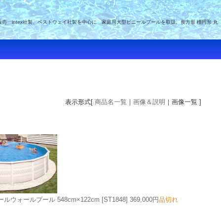
intex社製、ベストウェイ社製を中心に 家庭用大型ビニールプールを取扱、長方形 楕円形 丸
表示形式[
商品名一覧
｜
画像＆説明
｜画像一覧 ]
ウォールプール 548cm×122cm
[ST1848]
369,000円
品切れ