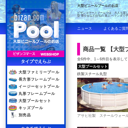
大型ビニールプールのお店
ビザンコマースプールでは、大人も楽し
型 滑り台など自宅の 屋上 ベランダで
ニュース
よくあるご質
商品一覧 【大型
全6件中、1～6件目を表示し
タイプでえらぶ
大型プールセット
大型ファミリープール
鉄製スチール丸型
長方形フレームプール
イージーセットプール
丸形フレームプール
大型プールセット
キッズプール
別売品
アサヒ社製 スチールウォールプー