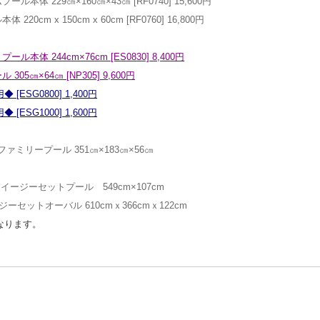
本体 229㎝×160㎝×43㎝ [RF0740] 15,600円
20cm x 150cm x 60cm [RF0760] 16,800円
プール本体 244cm×76cm
[ES0830]
8,400円
ル 305㎝×64㎝
[NP305]
9,600円
用◆
[ESG0800]
1,400円
用◆
[ESG1000]
1,600円
ファミリープール 351㎝×183㎝×56㎝
 イージーセットプール 549cm×107cm
イージーセットオーバル 610cmｘ366cmｘ122cm
なります。