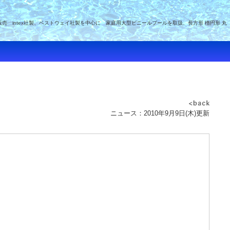
intex社製、ベストウェイ社製を中心に 家庭用大型ビニールプールを取扱、長方形 楕円形 丸
ニュース：2010年9月9日(木)更新