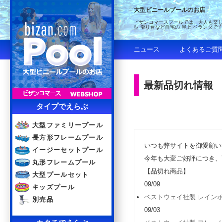
大型ビニールプールのお店
ビザンコマースプールでは、大人も楽し
型 滑り台など自宅の 屋上 ベランダで
ニュース
よくあるご質
最新品切れ情報
タイプでえらぶ
大型ファミリープール
長方形フレームプール
いつも弊サイトを御愛顧い
イージーセットプール
今年も大変ご好評につき、
丸形フレームプール
【品切れ商品】
大型プールセット
09/09
キッズプール
ベストウェイ社製 レインボー
別売品
09/03