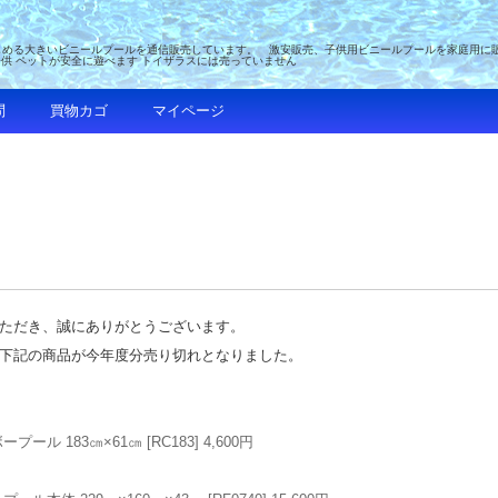
める大きいビニールプールを通信販売しています。 激安販売、子供用ビニールプールを家庭用に販売 
子供 ペットが安全に遊べます トイザラスには売っていません
問
買物カゴ
マイページ
ただき、誠にありがとうございます。
下記の商品が今年度分売り切れとなりました。
プール 183㎝×61㎝
[RC183] 4,600円