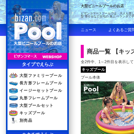
大型ビニールプールのお店
ビザンコマースプールでは、大人も楽し
型 滑り台など自宅の 屋上 ベランダで
ニュース
よくあるご質
商品一覧 【キッ
全2件中、1～2件目を表示し
タイプでえらぶ
キッズプール
大型ファミリープール
プール本体
長方形フレームプール
イージーセットプール
丸形フレームプール
大型プールセット
キッズプール
別売品