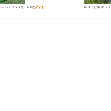
㎝×33㎝
[KS147]
1,400円
品切れ
INTEX社製 キッズ