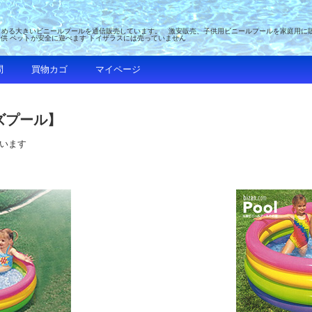
める大きいビニールプールを通信販売しています。 激安販売、子供用ビニールプールを家庭用に販売 
子供 ペットが安全に遊べます トイザラスには売っていません
問
買物カゴ
マイページ
ズプール】
ています