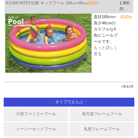
KS168:INTEX社製 キッズプール 168㎝×46㎝
品切れ
1,800
円
直径168cm×
品切れ
高さ46cm
の
カラフルな4
色ビニールプ
ールです。
もっと詳しく
見る
タイプでえらぶ
大型ファミリープール
長方形フレームプール
イージーセットプール
丸形フレームプール