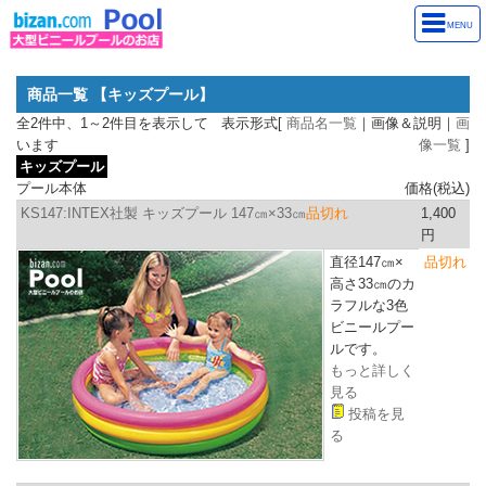
MENU
商品一覧 【キッズプール】
全2件中、1～2件目を表示して
表示形式[
商品名一覧
｜画像＆説明｜
画
います
像一覧
]
キッズプール
プール本体
価格(税込)
KS147:INTEX社製 キッズプール 147㎝×33㎝
品切れ
1,400
円
直径147㎝×
品切れ
高さ33㎝
のカ
ラフルな3色
ビニールプー
ルです。
もっと詳しく
見る
投稿を見
る