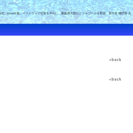
intex社製、ベストウェイ社製を中心に 家庭用大型ビニールプールを取扱、長方形 楕円形 丸