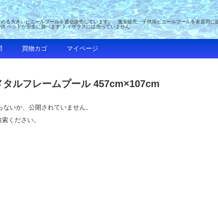
める大きいビニールプールを通信販売しています。 激安販売、子供用ビニールプールを家庭用に販売 
子供 ペットが安全に遊べます トイザラスには売っていません
問
買物カゴ
マイページ
メタルフレームプール 457cm×107cm
つからないか、公開されていません。
検索ください。