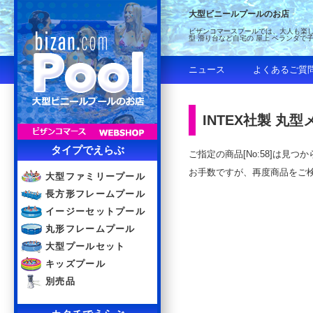
大型ビニールプールのお店
ビザンコマースプールでは、大人も楽し
型 滑り台など自宅の 屋上 ベランダで
ニュース
よくあるご質
INTEX社製 丸型
タイプでえらぶ
ご指定の商品[No:58]は見
お手数ですが、再度商品をご
大型ファミリープール
長方形フレームプール
イージーセットプール
丸形フレームプール
大型プールセット
キッズプール
別売品