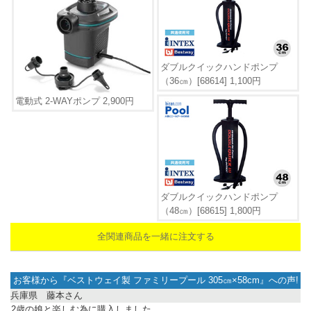
ダブルクイックハンドポンプ
（36㎝）[68614] 1,100円
電動式 2-WAYポンプ 2,900円
ダブルクイックハンドポンプ
（48㎝）[68615] 1,800円
全関連商品を一緒に注文する
お客様から『
ベストウェイ製 ファミリープール 305㎝×58cm
』への声!
兵庫県 藤本さん
2歳の娘と楽しむ為に購入しました。