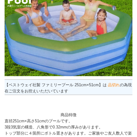
【ベストウェイ社製 ファミリープール 251cm×51cm】は
品切れ
の為現
在ご注文をお控えいただいています
商品特徴
直径251cm×高さ51cm
のプールです。
3段3気室の構造、八角形で0.32mmの厚みがあります。
トップ部分に４箇所にボトル置きがあります。ご家族やご友人数人で楽