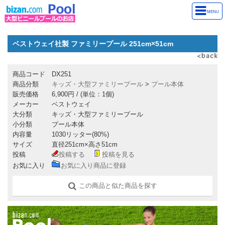
MENU
ベストウェイ社製 ファミリープール 251cm×51cm
商品コード
DX251
商品分類
キッズ・大型ファミリープール
>
プール本体
販売価格
6,900円
/ (単位：1個)
メーカー
ベストウェイ
大分類
キッズ・大型ファミリープール
小分類
プール本体
内容量
1030リッター(80%)
サイズ
直径251cm×高さ51cm
投稿
投稿する
投稿を見る
お気に入り
お気に入り商品に登録
この商品と似た商品を探す