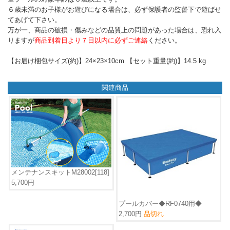
６歳未満のお子様がお遊びになる場合は、必ず保護者の監督下で遊ばせ
てあげて下さい。
万が一、商品の破損・傷みなどの品質上の問題があった場合は、恐れ入
りますが
商品到着日より７日以内に必ずご連絡
ください。
【お届け梱包サイズ(約)】24×23×10cm 【セット重量(約)】14.5 kg
関連商品
メンテナンスキットM28002[118]
5,700円
プールカバー◆RF0740用◆
2,700円
品切れ