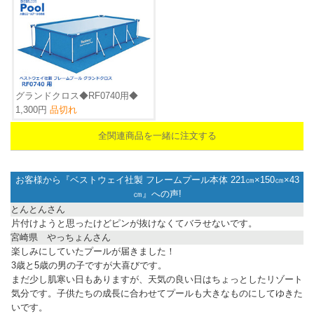
グランドクロス◆RF0740用◆
1,300円
品切れ
全関連商品を一緒に注文する
お客様から『
ベストウェイ社製 フレームプール本体 221㎝×150㎝×43
㎝
』への声!
とんとんさん
片付けようと思ったけどピンが抜けなくてバラせないです。
宮崎県 やっちょんさん
楽しみにしていたプールが届きました！
3歳と5歳の男の子ですが大喜びです。
まだ少し肌寒い日もありますが、天気の良い日はちょっとしたリゾート
気分です。子供たちの成長に合わせてプールも大きなものにしてゆきた
いです。