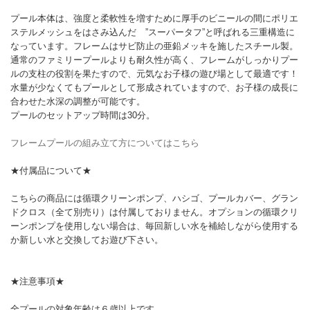
プール本体は、強度と柔軟性を増すために厚手のビニールの間にポリエ
ステルメッシュをはさみ込んだ ”スーパータフ”と呼ばれる三重構造に
なっています。フレームはサビ防止の亜鉛メッキを施したスチール製。
通常のファミリープールよりも耐久性が高く、フレームがしっかりプー
ルの支柱の役割を果たすので、元気なお子様の遊び場として最適です！
水量が少なくてもプールとして形成されていますので、お子様の成長に
合わせた水深の調整が可能です。
プールのセットアップ時間は30分。
フレームプールの組み立て方についてはこちら
★付属品について★
こちらの商品には循環クリーンポンプ、ハシゴ、プールカバー、グラン
ドクロス（全て別売り）は付属しておりません。オプションの循環クリ
ーンポンプを使用しない場合は、毎回新しい水を補給しながら使用する
か新しい水と交換してお遊び下さい。
★注意事項★
全プールの対象年齢は６歳以上です。