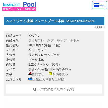
MENU
ベストウェイ社製 フレームプール本体 221㎝×150㎝×43㎝
商品コード
RF0740
商品分類
長方形フレームプール
>
プール本体
販売価格
10,400円
/ (単位：1個)
メーカー
ベストウェイ
大分類
長方形フレームプール
小分類
プール本体
内容量
1,200リットル（90％）
サイズ
長さ221㎝×幅150㎝×高さ43㎝
投稿
投稿する
投稿を見る
お気に入り
お気に入り商品に登録
この商品と似た商品を探す