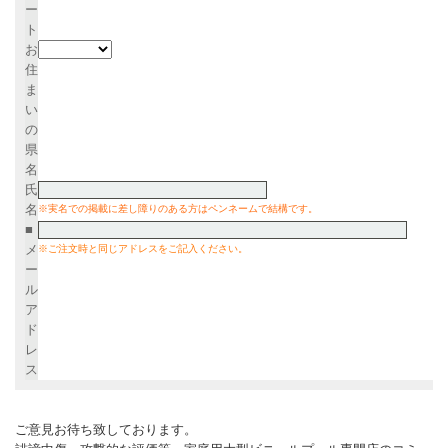
ー
ト
お
住
ま
い
の
県
名
氏
名
※実名での掲載に差し障りのある方はペンネームで結構です。
■
メ
※ご注文時と同じアドレスをご記入ください。
ー
ル
ア
ド
レ
ス
ご意見お待ち致しております。