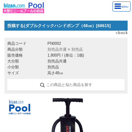
MENU
投稿する(ダブルクイックハンドポンプ（48㎝）[68615]
商品コード
PN0002
商品分類
別売品共通
>
別売品
販売価格
1,800円
/ (単位：1個)
大分類
別売品共通
小分類
別売品
サイズ
高さ48㎝
この商品と似た商品を探す