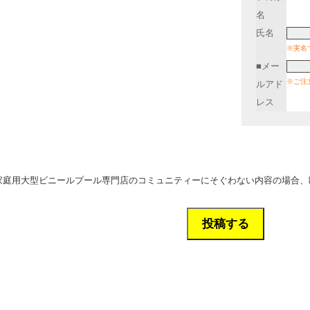
名
氏名
※実名
■メー
※ご注
ルアド
レス
。
家庭用大型ビニールプール専門店のコミュニティーにそぐわない内容の場合、