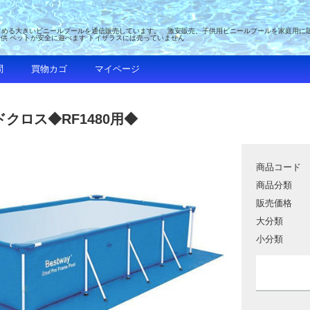
める大きいビニールプールを通信販売しています。 激安販売、子供用ビニールプールを家庭用に販売 
子供 ペットが安全に遊べます トイザラスには売っていません
問
買物カゴ
マイページ
クロス◆RF1480用◆
商品コード
商品分類
販売価格
大分類
小分類