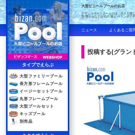
大型ビニールプールのお店
ビザンコマースプールでは、大人も楽し
型 滑り台など自宅の 屋上 ベランダで
ニュース
よくあるご質
投稿する(グランド
タイプでえらぶ
大型ファミリープール
長方形フレームプール
イージーセットプール
丸形フレームプール
大型プールセット
キッズプール
別売品