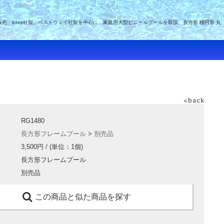
intex社製、ベストウェイ社製を中心に 家庭用大型ビニールプールを取扱、長方形 楕円形 丸
RG1480
長方形フレームプール
>
別売品
3,500円
/ (単位：1個)
長方形フレームプール
別売品
この商品と似た商品を探す