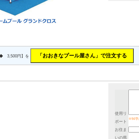
◆ 3,500円】を
使用リ
※50
ポート
お住ま
いの県