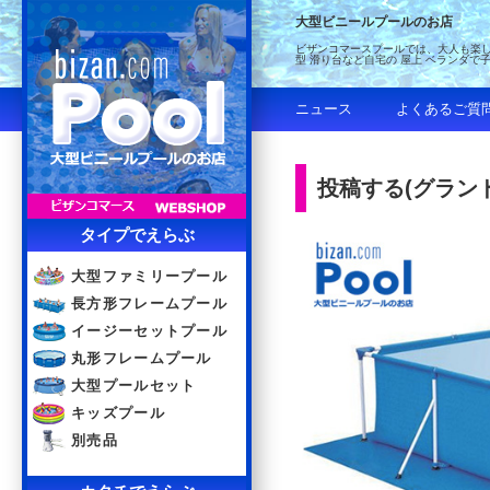
大型ビニールプールのお店
ビザンコマースプールでは、大人も楽し
型 滑り台など自宅の 屋上 ベランダで
ニュース
よくあるご質
投稿する(グランド
タイプでえらぶ
大型ファミリープール
長方形フレームプール
イージーセットプール
丸形フレームプール
大型プールセット
キッズプール
別売品