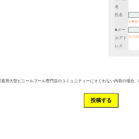
名
氏名
※実名
■メー
※ご注
ルアド
レス
。
家庭用大型ビニールプール専門店のコミュニティーにそぐわない内容の場合、