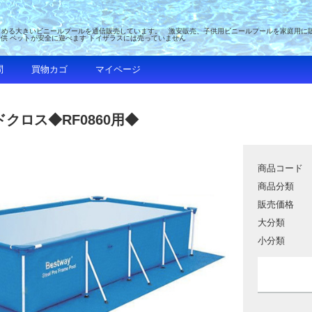
める大きいビニールプールを通信販売しています。 激安販売、子供用ビニールプールを家庭用に販売 
子供 ペットが安全に遊べます トイザラスには売っていません
問
買物カゴ
マイページ
クロス◆RF0860用◆
商品コード
商品分類
販売価格
大分類
小分類