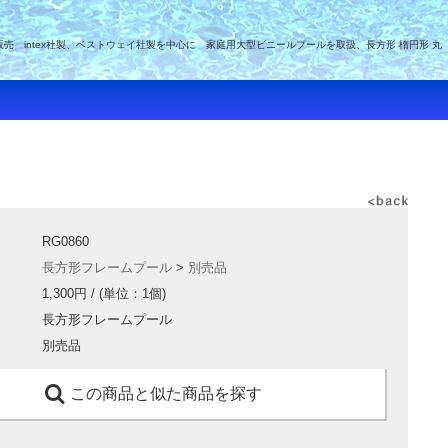
intex社製、ベストウェイ社製を中心に 家庭用大型ビニールプールを取扱、長方形 楕円形 丸
RG0860
長方形フレームプール
>
別売品
1,300円
/ (単位：1個)
長方形フレームプール
別売品
この商品と似た商品を探す