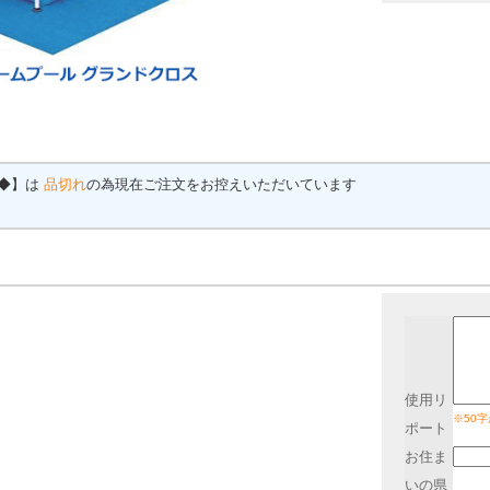
用◆】は
品切れ
の為現在ご注文をお控えいただいています
使用リ
※50
ポート
お住ま
いの県