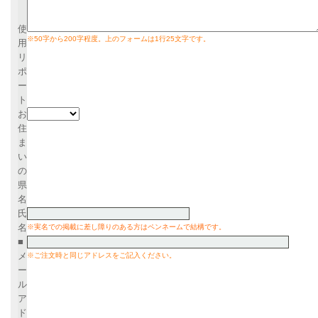
使
※50字から200字程度。上のフォームは1行25文字です。
用
リ
ポ
ー
ト
お
住
ま
い
の
県
名
氏
名
※実名での掲載に差し障りのある方はペンネームで結構です。
■
メ
※ご注文時と同じアドレスをご記入ください。
ー
ル
ア
ド