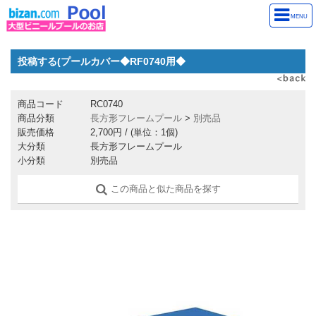
MENU
投稿する(プールカバー◆RF0740用◆
商品コード
RC0740
商品分類
長方形フレームプール
>
別売品
販売価格
2,700円
/ (単位：1個)
大分類
長方形フレームプール
小分類
別売品
この商品と似た商品を探す