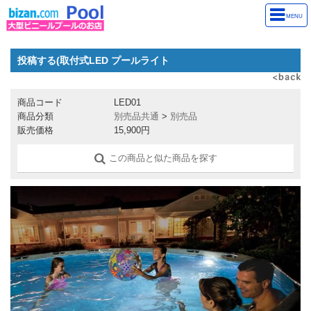
MENU
投稿する(取付式LED プールライト
商品コード
LED01
商品分類
別売品共通
>
別売品
販売価格
15,900円
この商品と似た商品を探す