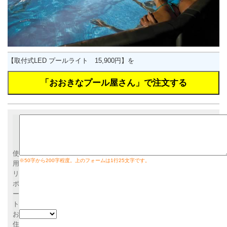
【取付式LED プールライト 15,900円】を
使
※50字から200字程度。上のフォームは1行25文字です。
用
リ
ポ
ー
ト
お
住