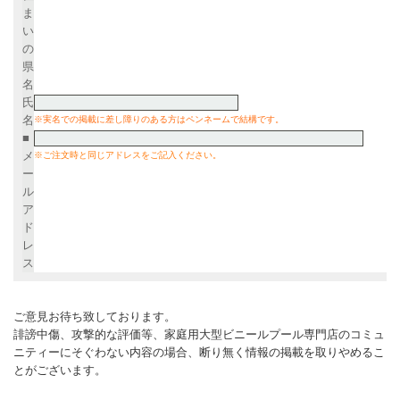
ま
い
の
県
名
氏
名
※実名での掲載に差し障りのある方はペンネームで結構です。
■
メ
※ご注文時と同じアドレスをご記入ください。
ー
ル
ア
ド
レ
ス
ご意見お待ち致しております。
誹謗中傷、攻撃的な評価等、家庭用大型ビニールプール専門店のコミュ
ニティーにそぐわない内容の場合、断り無く情報の掲載を取りやめるこ
とがございます。