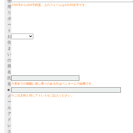
使
※50字から200字程度。上のフォームは1行25文字です。
用
リ
ポ
ー
ト
お
住
ま
い
の
県
名
氏
名
※実名での掲載に差し障りのある方はペンネームで結構です。
■
メ
※ご注文時と同じアドレスをご記入ください。
ー
ル
ア
ド
レ
ス