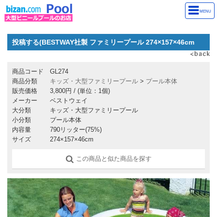
MENU
投稿する(BESTWAY社製 ファミリープール 274×157×46cm
商品コード
GL274
商品分類
キッズ・大型ファミリープール
>
プール本体
販売価格
3,800円
/ (単位：1個)
メーカー
ベストウェイ
大分類
キッズ・大型ファミリープール
小分類
プール本体
内容量
790リッター(75%)
サイズ
274×157×46cm
この商品と似た商品を探す