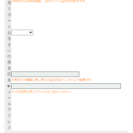
※50字から200字程度。上のフォームは1行25文字です。
用
リ
ポ
ー
ト
お
住
ま
い
の
県
名
氏
名
※実名での掲載に差し障りのある方はペンネームで結構です。
■
メ
※ご注文時と同じアドレスをご記入ください。
ー
ル
ア
ド
レ
ス