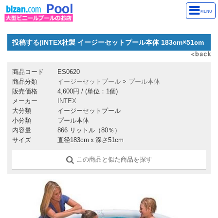
MENU
投稿する(INTEX社製 イージーセットプール本体 183cm×51cm
商品コード
ES0620
商品分類
イージーセットプール
>
プール本体
販売価格
4,600円
/ (単位：1個)
メーカー
INTEX
大分類
イージーセットプール
小分類
プール本体
内容量
866 リットル（80％）
サイズ
直径183cmｘ深さ51cm
この商品と似た商品を探す