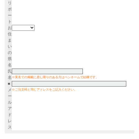
リ
ポ
ー
ト
お
住
ま
い
の
県
名
氏
名
※実名での掲載に差し障りのある方はペンネームで結構です。
■
メ
※ご注文時と同じアドレスをご記入ください。
ー
ル
ア
ド
レ
ス