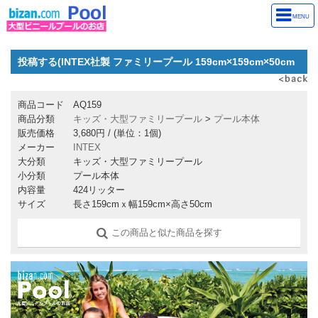
MENU
投稿する(INTEX社製 ファミリープール 159cm×159cm×50cm
商品コード
AQ159
商品分類
キッズ・大型ファミリープール
>
プール本体
販売価格
3,680円
/ (単位：1個)
メーカー
INTEX
大分類
キッズ・大型ファミリープール
小分類
プール本体
内容量
424リッター
サイズ
長さ159cmｘ幅159cm×高さ50cm
この商品と似た商品を探す