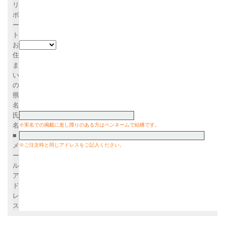
リ
ポ
ー
ト
お
住
ま
い
の
県
名
氏
名
※実名での掲載に差し障りのある方はペンネームで結構です。
■
メ
※ご注文時と同じアドレスをご記入ください。
ー
ル
ア
ド
レ
ス