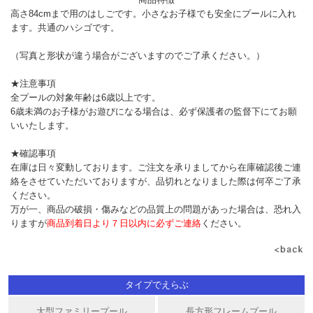
高さ84cmまで用のはしごです。小さなお子様でも安全にプールに入れ
ます。共通のハシゴです。
（写真と形状が違う場合がございますのでご了承ください。）
★注意事項
全プールの対象年齢は6歳以上です。
6歳未満のお子様がお遊びになる場合は、必ず保護者の監督下にてお願
いいたします。
★確認事項
在庫は日々変動しております。ご注文を承りましてから在庫確認後ご連
絡をさせていただいておりますが、品切れとなりました際は何卒ご了承
ください。
万が一、商品の破損・傷みなどの品質上の問題があった場合は、恐れ入
りますが
商品到着日より７日以内に必ずご連絡
ください。
タイプでえらぶ
大型ファミリープール
長方形フレームプール