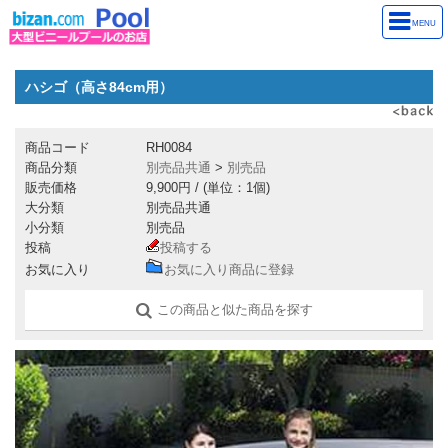
MENU
ハシゴ（高さ84cm用）
商品コード
RH0084
商品分類
別売品共通
>
別売品
販売価格
9,900円
/ (単位：1個)
大分類
別売品共通
小分類
別売品
投稿
投稿する
お気に入り
お気に入り商品に登録
この商品と似た商品を探す