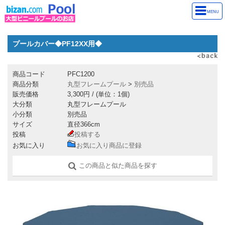
MENU
プールカバー◆PF12XX用◆
商品コード
PFC1200
商品分類
丸型フレームプール
>
別売品
販売価格
3,300円
/ (単位：1個)
大分類
丸型フレームプール
小分類
別売品
サイズ
直径366cm
投稿
投稿する
お気に入り
お気に入り商品に登録
この商品と似た商品を探す