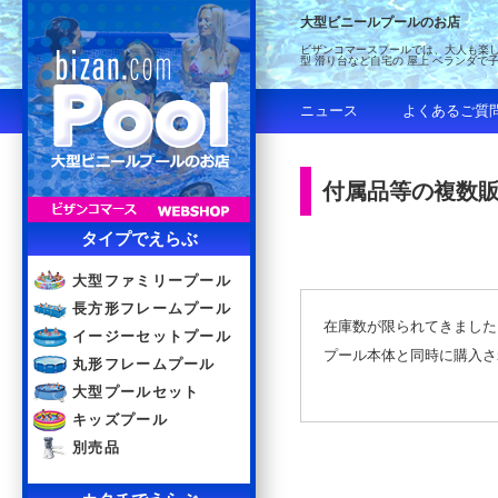
大型ビニールプールのお店
ビザンコマースプールでは、大人も楽し
型 滑り台など自宅の 屋上 ベランダで
ニュース
よくあるご質
付属品等の複数
タイプでえらぶ
大型ファミリープール
長方形フレームプール
在庫数が限られてきました
イージーセットプール
プール本体と同時に購入さ
丸形フレームプール
大型プールセット
キッズプール
別売品