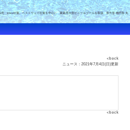
intex社製、ベストウェイ社製を中心に 家庭用大型ビニールプールを取扱、長方形 楕円形 丸
ニュース：2021年7月4日(日)更新