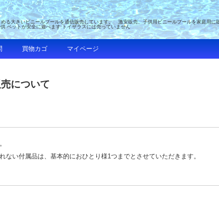
める大きいビニールプールを通信販売しています。 激安販売、子供用ビニールプールを家庭用に販売 
子供 ペットが安全に遊べます トイザラスには売っていません
問
買物カゴ
マイページ
販売について
。
れない付属品は、基本的におひとり様1つまでとさせていただきます。