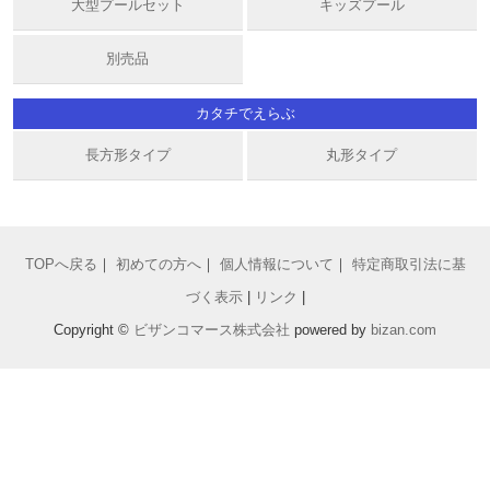
大型プールセット
キッズプール
別売品
カタチでえらぶ
長方形タイプ
丸形タイプ
TOPへ戻る
｜
初めての方へ
｜
個人情報について
｜
特定商取引法に基
づく表示
|
リンク
|
Copyright ©
ビザンコマース株式会社
powered by
bizan
.com