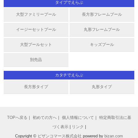
タイプでえらぶ
大型ファミリープール
長方形フレームプール
イージーセットプール
丸形フレームプール
大型プールセット
キッズプール
別売品
カタチでえらぶ
長方形タイプ
丸形タイプ
TOPへ戻る
｜
初めての方へ
｜
個人情報について
｜
特定商取引法に基
づく表示
|
リンク
|
Copyright ©
ビザンコマース株式会社
powered by
bizan
.com