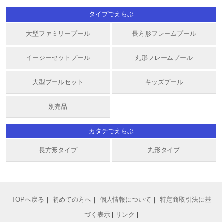
タイプでえらぶ
大型ファミリープール
長方形フレームプール
イージーセットプール
丸形フレームプール
大型プールセット
キッズプール
別売品
カタチでえらぶ
長方形タイプ
丸形タイプ
TOPへ戻る
｜
初めての方へ
｜
個人情報について
｜
特定商取引法に基
づく表示
|
リンク
|