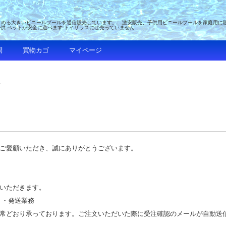
める大きいビニールプールを通信販売しています。 激安販売、子供用ビニールプールを家庭用に販売 
子供 ペットが安全に遊べます トイザラスには売っていません
問
買物カゴ
マイページ
て
ご愛顧いただき、誠にありがとうございます。
いただきます。
 ・発送業務
常どおり承っております。ご注文いただいた際に受注確認のメールが自動送信