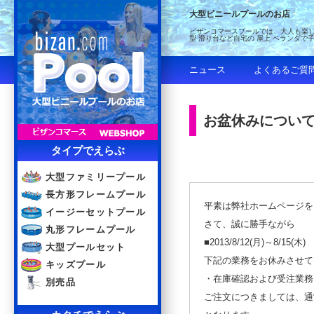
大型ビニールプールのお店
ビザンコマースプールでは、大人も楽し
型 滑り台など自宅の 屋上 ベランダで
ニュース
よくあるご質
お盆休みについ
タイプでえらぶ
大型ファミリープール
長方形フレームプール
平素は弊社ホームページを
イージーセットプール
さて、誠に勝手ながら
丸形フレームプール
■2013/
8/12(月)～8/15(木)
大型プールセット
下記の業務をお休みさせて
キッズプール
・在庫確認および受注業務
別売品
ご注文につきましては、通