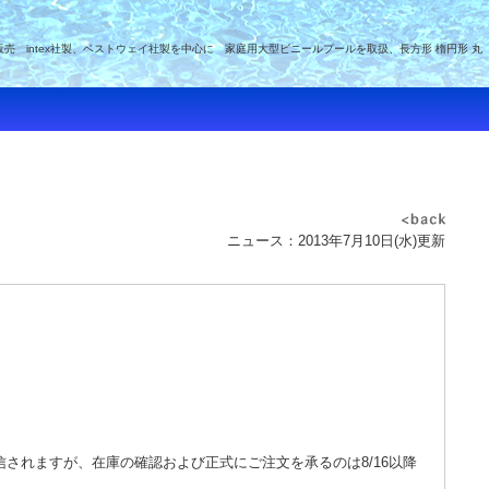
intex社製、ベストウェイ社製を中心に 家庭用大型ビニールプールを取扱、長方形 楕円形 丸
ニュース：2013年7月10日(水)更新
されますが、在庫の確認および正式にご注文を承るのは8/16以降