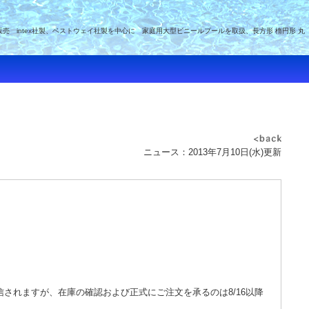
intex社製、ベストウェイ社製を中心に 家庭用大型ビニールプールを取扱、長方形 楕円形 丸
ニュース：2013年7月10日(水)更新
されますが、在庫の確認および正式にご注文を承るのは8/16以降