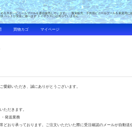
める大きいビニールプールを通信販売しています。 激安販売、子供用ビニールプールを家庭用に販売 
子供 ペットが安全に遊べます トイザラスには売っていません
問
買物カゴ
マイページ
て
ご愛顧いただき、誠にありがとうございます。
いただきます。
 ・発送業務
常どおり承っております。ご注文いただいた際に受注確認のメールが自動送信