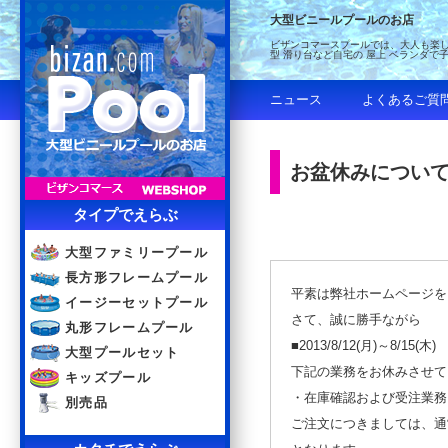
大型ビニールプールのお店
ビザンコマースプールでは、大人も楽し
型 滑り台など自宅の 屋上 ベランダで
ニュース
よくあるご質
お盆休みについ
タイプでえらぶ
大型ファミリープール
長方形フレームプール
平素は弊社ホームページを
イージーセットプール
さて、誠に勝手ながら
丸形フレームプール
■2013/
8/12(月)～8/15(木)
大型プールセット
下記の業務をお休みさせて
キッズプール
・在庫確認および受注業務
別売品
ご注文につきましては、通