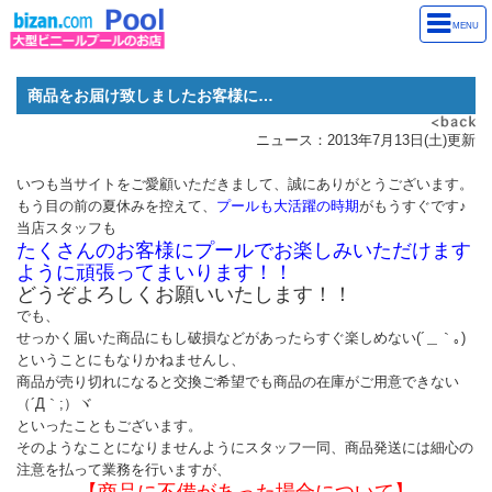
MENU
商品をお届け致しましたお客様に…
ニュース：2013年7月13日(土)更新
いつも当サイトをご愛顧いただきまして、誠にありがとうございます。
もう目の前の夏休みを控えて、
プールも大活躍の時期
がもうすぐです♪
当店スタッフも
たくさんのお客様にプールでお楽しみいただけます
ように頑張ってまいります！！
どうぞよろしくお願いいたします！！
でも、
せっかく届いた商品にもし破損などがあったらすぐ楽しめない(´＿｀｡)
ということにもなりかねませんし、
商品が売り切れになると交換ご希望でも商品の在庫がご用意できない
（´Д｀;）ヾ
といったこともございます。
そのようなことになりませんようにスタッフ一同、商品発送には細心の
注意を払って業務を行いますが、