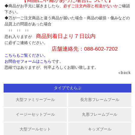
【商品に不備があった場合について】
◆商品がお手元に届きましたら、
必ずご注文内容と相違がないか
ご確認
下さい。
◆万が一ご注文商品と違う商品が届いた場合・商品の破損・傷みなどの
品質上の問題があった場合
↓↓ ↓↓ ↓↓
商品到着日より７日以内
恐れ入りますが
に必ずご連絡ください。
店舗連絡先：
088-602-7202
こちらもご覧ください。
お問合せフォームはこちら
です。
恐縮ではありますが、何卒よろしくお願い致します。
タイプでえらぶ
大型ファミリープール
長方形フレームプール
イージーセットプール
丸形フレームプール
大型プールセット
キッズプール