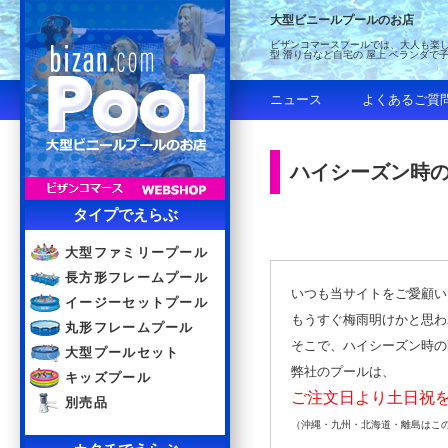
大型ビニールプールのお店
ビザンコマースプールでは、大人も楽し
型 滑り台など自宅の 屋上 ベランダで
ニュース
よくあるご質
ハイシーズン時
タイプでえらぶ
大型ファミリープール
長方形フレームプール
いつも当サイトをご愛顧い
イージーセットプール
もうすぐ梅雨明けかと思わ
丸形フレームプール
そこで、ハイシーズン時の
大型プールセット
弊社のプールは、
キッズプール
ご注文日より土日祝
別売品
（沖縄・九州・北海道・離島はこ