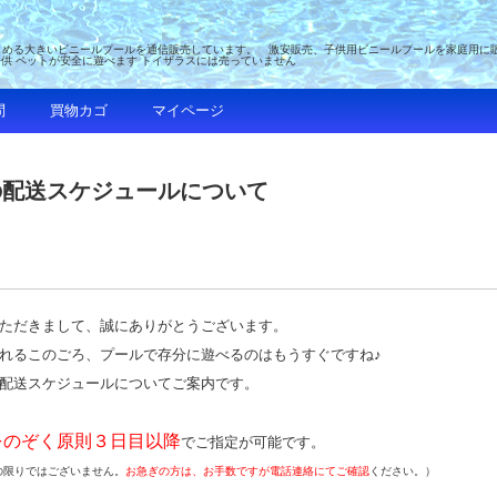
める大きいビニールプールを通信販売しています。 激安販売、子供用ビニールプールを家庭用に販売 
子供 ペットが安全に遊べます トイザラスには売っていません
問
買物カゴ
マイページ
の配送スケジュールについて
ただきまして、誠にありがとうございます。
れるこのごろ、プールで存分に遊べるのはもうすぐですね♪
配送スケジュールについてご案内です。
をのぞく原則３日目以降
でご指定が可能です。
の限りではございません。
お急ぎの方は、お手数ですが電話連絡にてご確認
ください。）