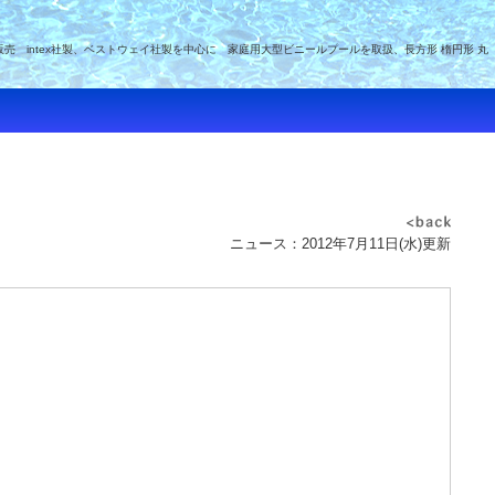
intex社製、ベストウェイ社製を中心に 家庭用大型ビニールプールを取扱、長方形 楕円形 丸
ニュース：2012年7月11日(水)更新