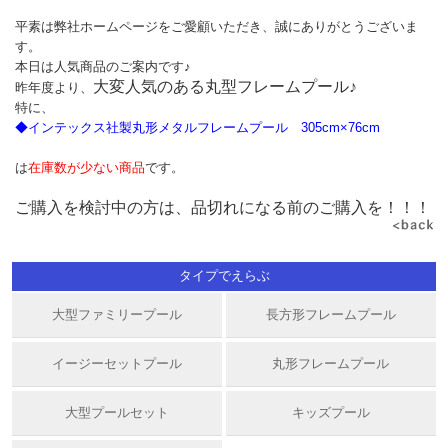
平素は弊社ホームページをご愛顧いただき、誠にありがとうございま
す。
本日は人気商品のご案内です♪
大変人気のある丸型フレームプール♪
昨年度より、
特に、
◆
インテックス社製丸形メタルフレームプール 305cm×76cm
は
在庫数が少ない商品
です。
ご購入を検討中の方は、品切れになる前のご購入を！！！
タイプでえらぶ
大型ファミリープール
長方形フレームプール
イージーセットプール
丸形フレームプール
大型プールセット
キッズプール