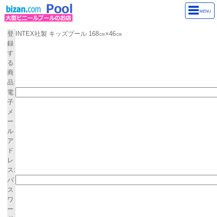
お気に入り商品登録
MENU
電子メールアドレスとパスワードを入力して登録をクリックしてください
登
INTEX社製 キッズプール 168㎝×46㎝
録
す
る
商
品:
電
子
メ
ー
ル
ア
ド
レ
ス:
パ
ス
ワ
ー