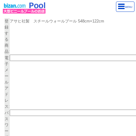
お気に入り商品登録
MENU
電子メールアドレスとパスワードを入力して登録をクリックしてください
登
アサヒ社製 スチールウォールプール 548cm×122cm
録
す
る
商
品:
電
子
メ
ー
ル
ア
ド
レ
ス:
パ
ス
ワ
ー