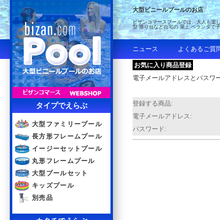
大型ビニールプールのお店
ビザンコマースプールでは、大人も楽し
型 滑り台など自宅の 屋上 ベランダで
ニュース
よくあるご質
お気に入り商品登録
電子メールアドレスとパスワ
登録する商品:
タイプでえらぶ
電子メールアドレス:
大型ファミリープール
パスワード:
長方形フレームプール
イージーセットプール
丸形フレームプール
大型プールセット
キッズプール
別売品