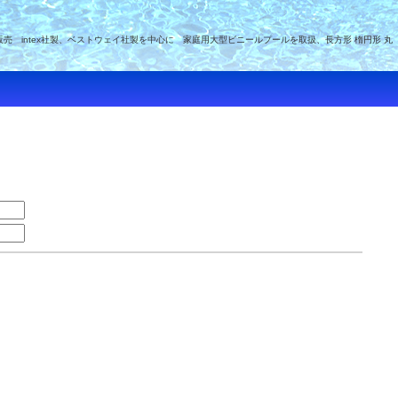
intex社製、ベストウェイ社製を中心に 家庭用大型ビニールプールを取扱、長方形 楕円形 丸