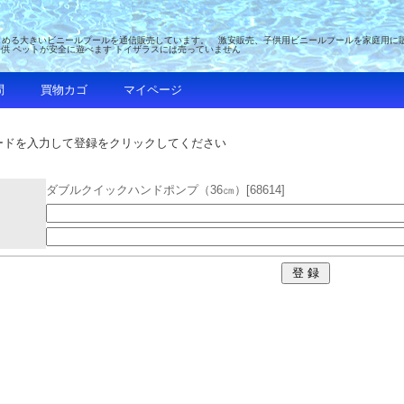
める大きいビニールプールを通信販売しています。 激安販売、子供用ビニールプールを家庭用に販売 
子供 ペットが安全に遊べます トイザラスには売っていません
問
買物カゴ
マイページ
ードを入力して登録をクリックしてください
ダブルクイックハンドポンプ（36㎝）[68614]