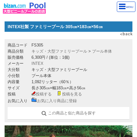
MENU
INTEX社製 ファミリープール 305㎝×183㎝×56㎝
商品コード
FS305
商品分類
キッズ・大型ファミリープール
>
プール本体
販売価格
6,300円
/ (単位：1個)
メーカー
INTEX
大分類
キッズ・大型ファミリープール
小分類
プール本体
内容量
1,092リッター（60％）
サイズ
長さ305㎝×幅183㎝×高さ56㎝
投稿
投稿する
投稿を見る
お気に入り
お気に入り商品に登録
この商品と似た商品を探す