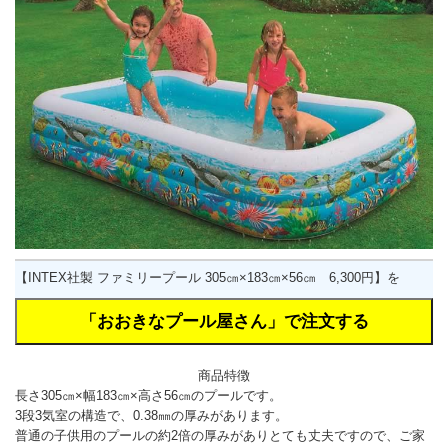
【INTEX社製 ファミリープール 305㎝×183㎝×56㎝ 6,300円】を
商品特徴
長さ305㎝×幅183㎝×高さ56㎝
のプールです。
3段3気室の構造で、0.38㎜の厚みがあります。
普通の子供用のプールの約2倍の厚みがありとても丈夫ですので、ご家