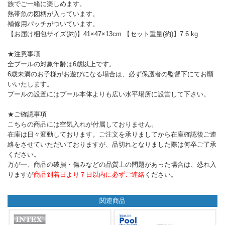
族でご一緒に楽しめます。
熱帯魚の図柄が入っています。
補修用パッチがついています。
【お届け梱包サイズ(約)】41×47×13cm 【セット重量(約)】7.6 kg
★注意事項
全プールの対象年齢は6歳以上です。
6歳未満のお子様がお遊びになる場合は、必ず保護者の監督下にてお願
いいたします。
プールの設置にはプール本体よりも広い水平場所に設営して下さい。
★ご確認事項
こちらの商品には空気入れが付属しておりません。
在庫は日々変動しております。ご注文を承りましてから在庫確認後ご連
絡をさせていただいておりますが、品切れとなりました際は何卒ご了承
ください。
万が一、商品の破損・傷みなどの品質上の問題があった場合は、恐れ入
りますが
商品到着日より７日以内に必ずご連絡
ください。
関連商品