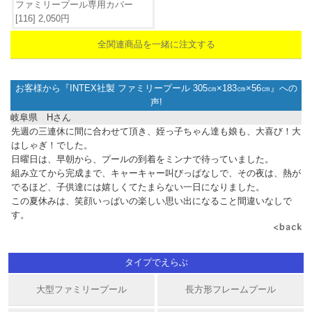
ファミリープール専用カバー
[116] 2,050円
全関連商品を一緒に注文する
お客様から『
INTEX社製 ファミリープール 305㎝×183㎝×56㎝
』への
声!
岐阜県 Hさん
先週の三連休に間に合わせて頂き、姪っ子ちゃん達も娘も、大喜び！大
はしゃぎ！でした。
日曜日は、早朝から、プールの到着をミンナで待っていました。
組み立てから完成まで、キャーキャー叫びっぱなしで、その夜は、熱が
でるほど、子供達には嬉しくてたまらない一日になりました。
この夏休みは、笑顔いっぱいの楽しい思い出になること間違いなしで
す。
タイプでえらぶ
大型ファミリープール
長方形フレームプール